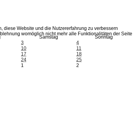
en, diese Website und die Nutzererfahrung zu verbessern
Ablehnung womöglich nicht mehr alle Funktionalitäten der Seite
g
Samstag
Sonntag
3
4
10
11
17
18
24
25
1
2