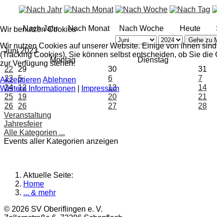
Nach Jahr
Nach Monat
Nach Woche
Heute
Wir benutzen Cookies
Gehe zu 
Wir nutzen Cookies auf unserer Website. Einige von ihnen sind
Juni 2023
(Tracking Cookies). Sie können selbst entscheiden, ob Sie die
Montag
Dienstag
zur Verfügung stehen.
22
29
30
31
23
5
6
7
Akzeptieren
Ablehnen
24
12
13
14
Weitere Informationen
|
Impressum
25
19
20
21
26
26
27
28
Veranstaltung
Jahresfeier
Alle Kategorien ...
Events aller Kategorien anzeigen
Aktuelle Seite:
Home
... & mehr
© 2026 SV Oberiflingen e. V.