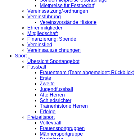
Mietpreise für Festbedarf
Vereinssatzung/-ordnungen
Vereinsführung
Vereinsvorstände Historie
Ehrenmitglieder
Mitgliedschaft
Finanzierung: Spende
Vereinslied
Vereinsauszeichnungen
Sport ...
Übersicht Sportangebot
Fussball
Frauenteam (Team abgemeldet; Rückblick)
Erste
Zweite
Jugendfussball
Alte Herren
Schiedsrichter
Trainerhistorie Herren
Erfolge
Freizeitsport
Volleyball
Frauensportgruppen
Männersportgruppe