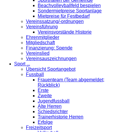
Sporthallen der Gemeinde
Beachvolleyballfeld bespielen
Sondermietpreise Sportanlage
Mietpreise für Festbedarf
Vereinssatzung/-ordnungen
Vereinsführung
Vereinsvorstände Historie
Ehrenmitglieder
Mitgliedschaft
Finanzierung: Spende
Vereinslied
Vereinsauszeichnungen
Sport ...
Übersicht Sportangebot
Fussball
Frauenteam (Team abgemeldet;
Rückblick)
Erste
Zweite
Jugendfussball
Alte Herren
Schiedsrichter
Trainerhistorie Herren
Erfolge
Freizeitsport