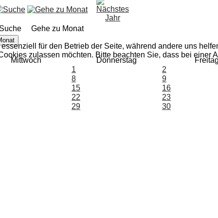
Suche
Gehe zu Monat
Monat
 essenziell für den Betrieb der Seite, während andere uns helf
 Cookies zulassen möchten. Bitte beachten Sie, dass bei einer 
Mittwoch
Donnerstag
Freita
1
2
8
9
15
16
22
23
29
30