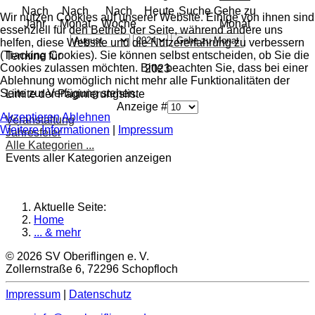
Nach
Nach
Nach
Heute
Suche
Gehe zu
Wir nutzen Cookies auf unserer Website. Einige von ihnen sind
Jahr
Monat
Woche
Monat
essenziell für den Betrieb der Seite, während andere uns
Gehe zu Monat
helfen, diese Website und die Nutzererfahrung zu verbessern
(Tracking Cookies). Sie können selbst entscheiden, ob Sie die
Termine für
Cookies zulassen möchten. Bitte beachten Sie, dass bei einer
2023
Ablehnung womöglich nicht mehr alle Funktionalitäten der
Seite zur Verfügung stehen.
Limite der Paginierungsliste
Anzeige #
Akzeptieren
Ablehnen
Veranstaltung
Weitere Informationen
|
Impressum
Jahresfeier
Alle Kategorien ...
Events aller Kategorien anzeigen
Aktuelle Seite:
Home
... & mehr
© 2026 SV Oberiflingen e. V.
Zollernstraße 6, 72296 Schopfloch
Impressum
|
Datenschutz