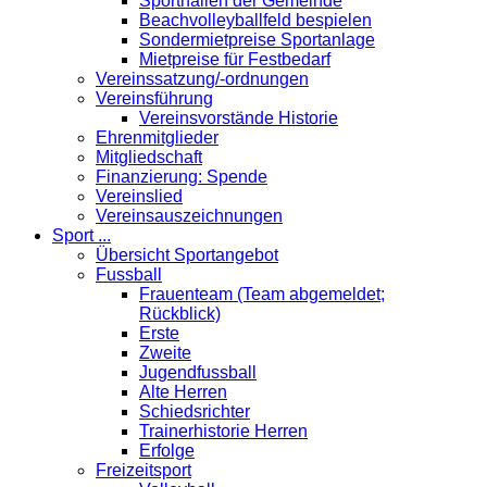
Sporthallen der Gemeinde
Beachvolleyballfeld bespielen
Sondermietpreise Sportanlage
Mietpreise für Festbedarf
Vereinssatzung/-ordnungen
Vereinsführung
Vereinsvorstände Historie
Ehrenmitglieder
Mitgliedschaft
Finanzierung: Spende
Vereinslied
Vereinsauszeichnungen
Sport ...
Übersicht Sportangebot
Fussball
Frauenteam (Team abgemeldet;
Rückblick)
Erste
Zweite
Jugendfussball
Alte Herren
Schiedsrichter
Trainerhistorie Herren
Erfolge
Freizeitsport