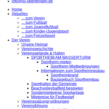
info@sv-oberiflingen.de
Home
Aktuelles
... zum Verein
... zum Fußball
... zum Jugendfußball
... zum Kinder-/Jugendsport
... zum Freizeitsport
Der Verein
Unsere Heimat
Vereinsgeschichte
Vereinsgelände & Hallen
SPORTHEIM AM WASSERTURM
Sportheim mieten
Sportheim Mietbedingungen
Informationen zum Sportheimneubau
Sportheimbrand
Bautagebuch Sportheimbau
Sporthallen der Gemeinde
Beachvolleyballfeld bespielen
Sondermietpreise Sportanlage
Mietpreise für Festbedarf
Vereinssatzung/-ordnungen
Vereinsführung