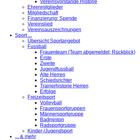
Vereinsvorstände Historie
Ehrenmitglieder
Mitgliedschaft
Finanzierung: Spende
Vereinslied
Vereinsauszeichnungen
Sport ...
Übersicht Sportangebot
Fussball
Frauenteam (Team abgemeldet; Rückblick)
Erste
Zweite
Jugendfussball
Alte Herren
Schiedsrichter
Trainerhistorie Herren
Erfolge
Freizeitsport
Volleyball
Frauensportgruppen
Männersportgruppe
Badminton
Radsportgruppe
Kinder-/Jugendsport
... & mehr