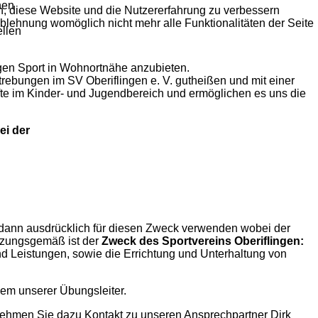
hen
en, diese Website und die Nutzererfahrung zu verbessern
Ablehnung womöglich nicht mehr alle Funktionalitäten der Seite
ellen
igen Sport in Wohnortnähe anzubieten.
bungen im SV Oberiflingen e. V. gutheißen und mit einer
fte im Kinder- und Jugendbereich und ermöglichen es uns die
ei der
 dann ausdrücklich für diesen Zweck verwenden wobei der
atzungsgemäß ist der
Zweck des Sportvereins Oberiflingen:
d Leistungen, sowie die Errichtung und Unterhaltung von
nem unserer Übungsleiter.
e nehmen Sie dazu Kontakt zu unseren Ansprechpartner Dirk