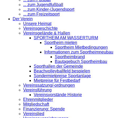
... zum Jugendfußball
... zum Kinder-/Jugendsport
... zum Freizeitsport
Der Verein
Unsere Heimat
Vereinsgeschichte
Vereinsgelände & Hallen
SPORTHEIM AM WASSERTURM
Sportheim mieten
Sportheim Mietbedingungen
Informationen zum Sportheimneubau
Sportheimbrand
Bautagebuch Sportheimbau
Sporthallen der Gemeinde
Beachvolleyballfeld bespielen
Sondermietpreise Sportanlage
Mietpreise für Festbedarf
Vereinssatzung/-ordnungen
Vereinsführung
Vereinsvorstände Historie
Ehrenmitglieder
Mitgliedschaft
Finanzierung: Spende
Vereinslied