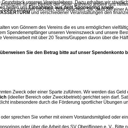
le Grundstock unseres Vereinslebens. Dazu erhalten wir staatlic
 essenziell für den Betrieb der Seite, während andere uns helf
en helfen uns
Einnahmen aus dem Sponsoring sowie
 Cookies zulassen möchten. Bitte beachten Sie, dass bei einer 
M WASSERTURM
und verschiedener Veranstaltungen den finanzi
alten von Gönnern des Vereins die es uns ermöglichen vielfält
nem Spendenempfänger unseren Vereinszweck und unsere Bestre
ie Vereinsarbeit mit über 20 Teams/Gruppen davon über die Häl
überweisen Sie den Betrag bitte auf unser Spendenkonto b
mmten Zweck oder einer Sparte zuführen. Wir werden das Geld
ich
(ideeller
Bereich oder Zweckbetrieb) gerichtet sein darf. S
icht insbesondere durch die Förderung sportlicher Übungen un
oder sprechen Sie vorher mit einem Vorstandsmitglied oder ei
onsorings oder über die Arbeit des SV Oberiflingen e. V.. Bitt