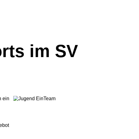
rts im SV
h ein
ebot