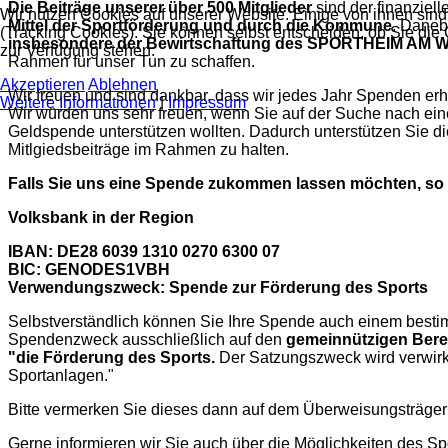
Die Beiträge unserer über 500 Mitglieder
sind der finanziel
Wir nutzen Cookies auf unserer Website. Einige von ihnen sind
Mittel der Sportförderung und durch die Kommune
. Daneb
(Tracking Cookies). Sie können selbst entscheiden, ob Sie die
insbesondere der Bewirtschaftung des SPORTHEIM A
zur Verfügung stehen.
Rahmen für unser Tun zu schaffen.
Akzeptieren
Ablehnen
Wir freuen und sind dankbar, dass wir jedes Jahr Spenden erh
Weitere Informationen
|
Impressum
Wir würden uns sehr freuen, wenn Sie auf der Suche nach ei
Geldspende unterstützen wollten. Dadurch unterstützen Sie d
Mitlgiedsbeiträge im Rahmen zu halten.
Falls Sie uns eine Spende zukommen lassen möchten, so 
Volksbank in der Region
IBAN: DE28 6039 1310 0270 6300 07
BIC: GENODES1VBH
Verwendungszweck: Spende zur Förderung des Sports
Selbstverständlich können Sie Ihre Spende auch einem besti
Spendenzweck ausschließlich auf den
gemeinnützigen Bere
"die Förderung des Sports.
Der Satzungszweck wird verwirkl
Sportanlagen."
Bitte vermerken Sie dieses dann auf dem Überweisungsträger 
Gerne informieren wir Sie auch über die Möglichkeiten des Sp