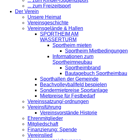
... zum Kinder-/Jugendsport
... zum Freizeitsport
Der Verein
Unsere Heimat
Vereinsgeschichte
Vereinsgelände & Hallen
SPORTHEIM AM
WASSERTURM
Sportheim mieten
Sportheim Mietbedingungen
Informationen zum
Sportheimneubau
Sportheimbrand
Bautagebuch Sportheimbau
Sporthallen der Gemeinde
Beachvolleyballfeld bespielen
Sondermietpreise Sportanlage
Mietpreise für Festbedarf
Vereinssatzung/-ordnungen
Vereinsführung
Vereinsvorstände Historie
Ehrenmitglieder
Mitgliedschaft
Finanzierung: Spende
Vereinslied