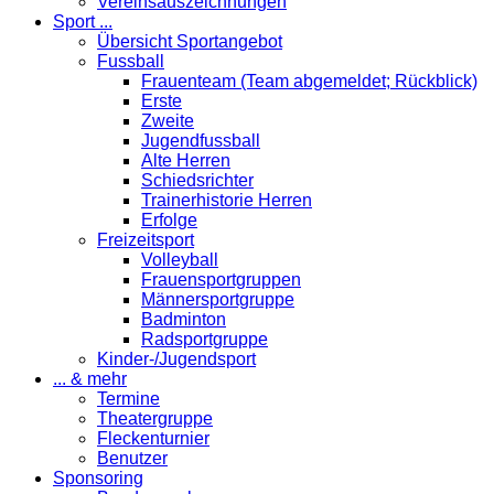
Vereinsauszeichnungen
Sport ...
Übersicht Sportangebot
Fussball
Frauenteam (Team abgemeldet; Rückblick)
Erste
Zweite
Jugendfussball
Alte Herren
Schiedsrichter
Trainerhistorie Herren
Erfolge
Freizeitsport
Volleyball
Frauensportgruppen
Männersportgruppe
Badminton
Radsportgruppe
Kinder-/Jugendsport
... & mehr
Termine
Theatergruppe
Fleckenturnier
Benutzer
Sponsoring