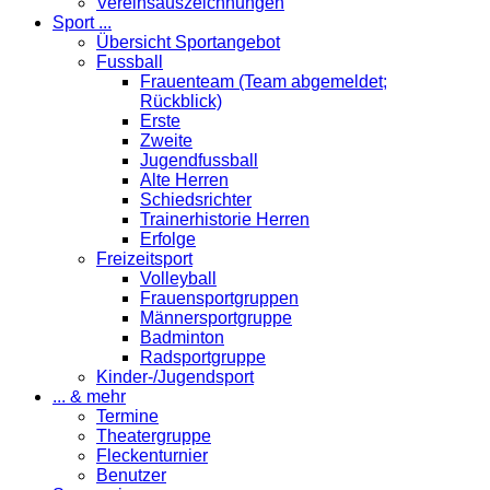
Vereinsauszeichnungen
Sport ...
Übersicht Sportangebot
Fussball
Frauenteam (Team abgemeldet;
Rückblick)
Erste
Zweite
Jugendfussball
Alte Herren
Schiedsrichter
Trainerhistorie Herren
Erfolge
Freizeitsport
Volleyball
Frauensportgruppen
Männersportgruppe
Badminton
Radsportgruppe
Kinder-/Jugendsport
... & mehr
Termine
Theatergruppe
Fleckenturnier
Benutzer