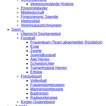
Vereinsvorstände Historie
Ehrenmitglieder
Mitgliedschaft
Finanzierung: Spende
Vereinslied
Vereinsauszeichnungen
Sport ...
Übersicht Sportangebot
Fussball
Frauenteam (Team abgemeldet; Rückblick)
Erste
Zweite
Jugendfussball
Alte Herren
Schiedsrichter
Trainerhistorie Herren
Erfolge
Freizeitsport
Volleyball
Frauensportgruppen
Männersportgruppe
Badminton
Radsportgruppe
Kinder-/Jugendsport