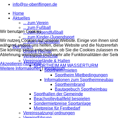
info@sv-oberiflingen.de
Home
Aktuelles
... zum Verein
... zum Fußball
Wir benutzen Cookies
... zum Jugendfußball
... zum Kinder-/Jugendsport
Wir nutzen Cookies auf unserer Website. Einige von ihnen sind e
... zum Freizeitsport
während andere uns helfen, diese Website und die Nutzererfah
Der Verein
Sie können selbst entscheiden, ob Sie die Cookies zulassen mö
Unsere Heimat
Ablehnung womöglich nicht mehr alle Funktionalitäten der Seit
Vereinsgeschichte
Vereinsgelände & Hallen
Akzeptieren
Ablehnen
SPORTHEIM AM WASSERTURM
Weitere Informationen
|
Impressum
Sportheim mieten
Sportheim Mietbedingungen
Informationen zum Sportheimneubau
Sportheimbrand
Bautagebuch Sportheimbau
Sporthallen der Gemeinde
Beachvolleyballfeld bespielen
Sondermietpreise Sportanlage
Mietpreise für Festbedarf
Vereinssatzung/-ordnungen
Vereinsführung