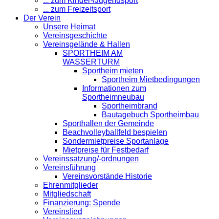
... zum Kinder-/Jugendsport
... zum Freizeitsport
Der Verein
Unsere Heimat
Vereinsgeschichte
Vereinsgelände & Hallen
SPORTHEIM AM
WASSERTURM
Sportheim mieten
Sportheim Mietbedingungen
Informationen zum
Sportheimneubau
Sportheimbrand
Bautagebuch Sportheimbau
Sporthallen der Gemeinde
Beachvolleyballfeld bespielen
Sondermietpreise Sportanlage
Mietpreise für Festbedarf
Vereinssatzung/-ordnungen
Vereinsführung
Vereinsvorstände Historie
Ehrenmitglieder
Mitgliedschaft
Finanzierung: Spende
Vereinslied