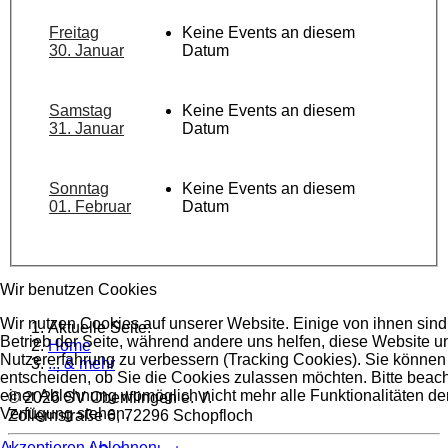
Freitag
Keine Events an diesem
30. Januar
Datum
Samstag
Keine Events an diesem
31. Januar
Datum
Sonntag
Keine Events an diesem
01. Februar
Datum
Wir benutzen Cookies
Wir nutzen Cookies auf unserer Website. Einige von ihnen sind 
Aktuelle Seite:
Betrieb der Seite, während andere uns helfen, diese Website u
Home
Nutzererfahrung zu verbessern (Tracking Cookies). Sie können 
... & mehr
entscheiden, ob Sie die Cookies zulassen möchten. Bitte beach
einer Ablehnung womöglich nicht mehr alle Funktionalitäten der
© 2026 SV Oberiflingen e. V.
Verfügung stehen.
Zollernstraße 6, 72296 Schopfloch
Akzeptieren
Ablehnen