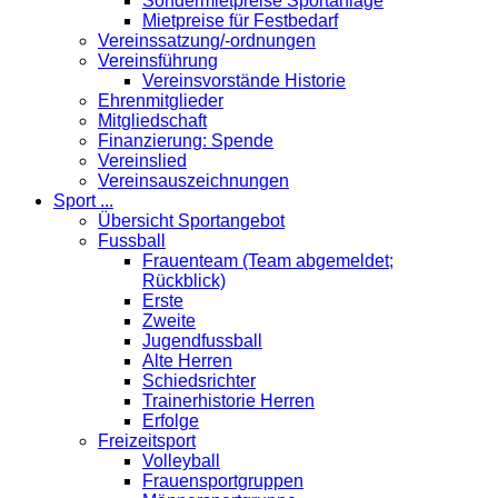
Sondermietpreise Sportanlage
Mietpreise für Festbedarf
Vereinssatzung/-ordnungen
Vereinsführung
Vereinsvorstände Historie
Ehrenmitglieder
Mitgliedschaft
Finanzierung: Spende
Vereinslied
Vereinsauszeichnungen
Sport ...
Übersicht Sportangebot
Fussball
Frauenteam (Team abgemeldet;
Rückblick)
Erste
Zweite
Jugendfussball
Alte Herren
Schiedsrichter
Trainerhistorie Herren
Erfolge
Freizeitsport
Volleyball
Frauensportgruppen