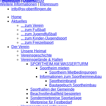
Impressum
|
Datenschutz
Weitere Informationen
|
Impressum
info@sv-oberiflingen.de
Home
Aktuelles
... zum Verein
... zum Fußball
... zum Jugendfußball
... zum Kinder-/Jugendsport
... zum Freizeitsport
Der Verein
Unsere Heimat
Vereinsgeschichte
Vereinsgelände & Hallen
SPORTHEIM AM WASSERTURM
Sportheim mieten
Sportheim Mietbedingungen
Informationen zum Sportheimneubau
Sportheimbrand
Bautagebuch Sportheimbau
Sporthallen der Gemeinde
Beachvolleyballfeld bespielen
Sondermietpreise Sportanlage
Mietpreise für Festbedarf