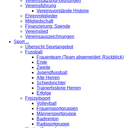
Vereinssatzung/-ordnungen
Vereinsführung
Vereinsvorstände Historie
Ehrenmitglieder
Mitgliedschaft
Finanzierung: Spende
Vereinslied
Vereinsauszeichnungen
Sport ...
Übersicht Sportangebot
Fussball
Frauenteam (Team abgemeldet; Rückblick)
Erste
Zweite
Jugendfussball
Alte Herren
Schiedsrichter
Trainerhistorie Herren
Erfolge
Freizeitsport
Volleyball
Frauensportgruppen
Männersportgruppe
Badminton
Radsportgruppe