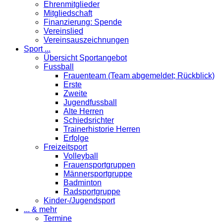
Ehrenmitglieder
Mitgliedschaft
Finanzierung: Spende
Vereinslied
Vereinsauszeichnungen
Sport ...
Übersicht Sportangebot
Fussball
Frauenteam (Team abgemeldet; Rückblick)
Erste
Zweite
Jugendfussball
Alte Herren
Schiedsrichter
Trainerhistorie Herren
Erfolge
Freizeitsport
Volleyball
Frauensportgruppen
Männersportgruppe
Badminton
Radsportgruppe
Kinder-/Jugendsport
... & mehr
Termine