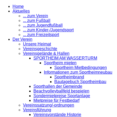
Home
Aktuelles
... zum Verein
... zum Fußball
... zum Jugendfußball
... zum Kinder-/Jugendsport
... zum Freizeitsport
Der Verein
Unsere Heimat
Vereinsgeschichte
Vereinsgelände & Hallen
SPORTHEIM AM WASSERTURM
Sportheim mieten
Sportheim Mietbedingungen
Informationen zum Sportheimneubau
Sportheimbrand
Bautagebuch Sportheimbau
Sporthallen der Gemeinde
Beachvolleyballfeld bespielen
Sondermietpreise Sportanlage
Mietpreise für Festbedarf
Vereinssatzung/-ordnungen
Vereinsführung
Vereinsvorstände Historie