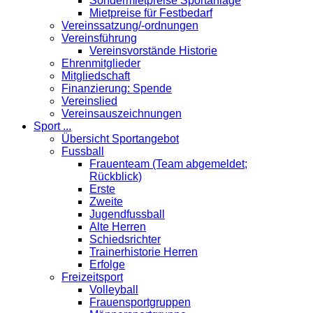
Sondermietpreise Sportanlage
Mietpreise für Festbedarf
Vereinssatzung/-ordnungen
Vereinsführung
Vereinsvorstände Historie
Ehrenmitglieder
Mitgliedschaft
Finanzierung: Spende
Vereinslied
Vereinsauszeichnungen
Sport ...
Übersicht Sportangebot
Fussball
Frauenteam (Team abgemeldet;
Rückblick)
Erste
Zweite
Jugendfussball
Alte Herren
Schiedsrichter
Trainerhistorie Herren
Erfolge
Freizeitsport
Volleyball
Frauensportgruppen