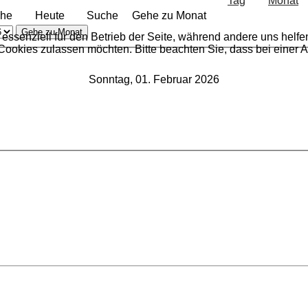
he
Heute
Suche
Gehe zu Monat
Gehe zu Monat
 essenziell für den Betrieb der Seite, während andere uns helf
 Cookies zulassen möchten. Bitte beachten Sie, dass bei einer 
Sonntag, 01. Februar 2026