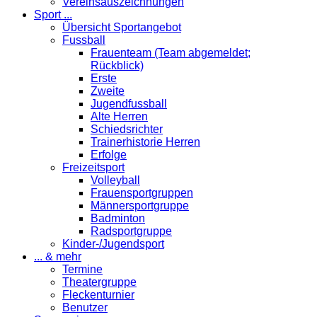
Vereinsauszeichnungen
Sport ...
Übersicht Sportangebot
Fussball
Frauenteam (Team abgemeldet;
Rückblick)
Erste
Zweite
Jugendfussball
Alte Herren
Schiedsrichter
Trainerhistorie Herren
Erfolge
Freizeitsport
Volleyball
Frauensportgruppen
Männersportgruppe
Badminton
Radsportgruppe
Kinder-/Jugendsport
... & mehr
Termine
Theatergruppe
Fleckenturnier
Benutzer