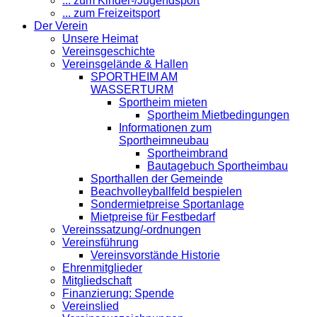
... zum Kinder-/Jugendsport
... zum Freizeitsport
Der Verein
Unsere Heimat
Vereinsgeschichte
Vereinsgelände & Hallen
SPORTHEIM AM
WASSERTURM
Sportheim mieten
Sportheim Mietbedingungen
Informationen zum
Sportheimneubau
Sportheimbrand
Bautagebuch Sportheimbau
Sporthallen der Gemeinde
Beachvolleyballfeld bespielen
Sondermietpreise Sportanlage
Mietpreise für Festbedarf
Vereinssatzung/-ordnungen
Vereinsführung
Vereinsvorstände Historie
Ehrenmitglieder
Mitgliedschaft
Finanzierung: Spende
Vereinslied