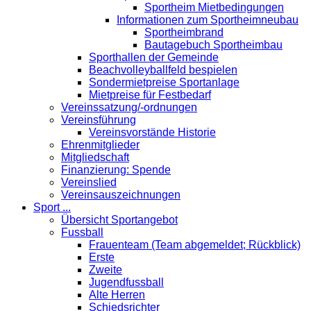
Sportheim Mietbedingungen
Informationen zum Sportheimneubau
Sportheimbrand
Bautagebuch Sportheimbau
Sporthallen der Gemeinde
Beachvolleyballfeld bespielen
Sondermietpreise Sportanlage
Mietpreise für Festbedarf
Vereinssatzung/-ordnungen
Vereinsführung
Vereinsvorstände Historie
Ehrenmitglieder
Mitgliedschaft
Finanzierung: Spende
Vereinslied
Vereinsauszeichnungen
Sport ...
Übersicht Sportangebot
Fussball
Frauenteam (Team abgemeldet; Rückblick)
Erste
Zweite
Jugendfussball
Alte Herren
Schiedsrichter