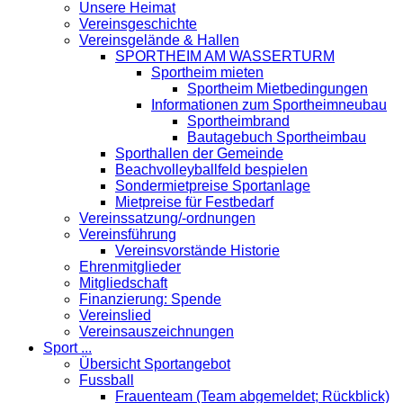
Unsere Heimat
Vereinsgeschichte
Vereinsgelände & Hallen
SPORTHEIM AM WASSERTURM
Sportheim mieten
Sportheim Mietbedingungen
Informationen zum Sportheimneubau
Sportheimbrand
Bautagebuch Sportheimbau
Sporthallen der Gemeinde
Beachvolleyballfeld bespielen
Sondermietpreise Sportanlage
Mietpreise für Festbedarf
Vereinssatzung/-ordnungen
Vereinsführung
Vereinsvorstände Historie
Ehrenmitglieder
Mitgliedschaft
Finanzierung: Spende
Vereinslied
Vereinsauszeichnungen
Sport ...
Übersicht Sportangebot
Fussball
Frauenteam (Team abgemeldet; Rückblick)