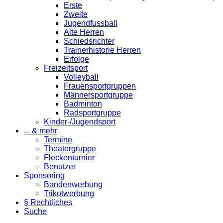
Erste
Zweite
Jugendfussball
Alte Herren
Schiedsrichter
Trainerhistorie Herren
Erfolge
Freizeitsport
Volleyball
Frauensportgruppen
Männersportgruppe
Badminton
Radsportgruppe
Kinder-/Jugendsport
... & mehr
Termine
Theatergruppe
Fleckenturnier
Benutzer
Sponsoring
Bandenwerbung
Trikotwerbung
§ Rechtliches
Suche