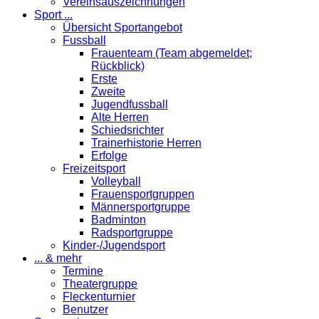
Vereinsauszeichnungen
Sport ...
Übersicht Sportangebot
Fussball
Frauenteam (Team abgemeldet;
Rückblick)
Erste
Zweite
Jugendfussball
Alte Herren
Schiedsrichter
Trainerhistorie Herren
Erfolge
Freizeitsport
Volleyball
Frauensportgruppen
Männersportgruppe
Badminton
Radsportgruppe
Kinder-/Jugendsport
... & mehr
Termine
Theatergruppe
Fleckenturnier
Benutzer