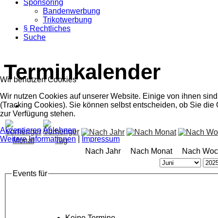
Sponsoring
Bandenwerbung
Trikotwerbung
§ Rechtliches
Suche
Terminkalender
Wir benutzen Cookies
Wir nutzen Cookies auf unserer Website. Einige von ihnen sind
(Tracking Cookies). Sie können selbst entscheiden, ob Sie die
zur Verfügung stehen.
Akzeptieren
Ablehnen
Weitere Informationen
|
Impressum
Nach Jahr
Nach Monat
Nach Woc
Events für
Keine Termine