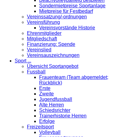
Beachvolleyballfeld bespielen
Sondermietpreise Sportanlage
Mietpreise für Festbedarf
Vereinssatzung/-ordnungen
Vereinsführung
Vereinsvorstände Historie
Ehrenmitglieder
Mitgliedschaft
Finanzierung: Spende
Vereinslied
Vereinsauszeichnungen
Sport ...
Übersicht Sportangebot
Fussball
Frauenteam (Team abgemeldet;
Rückblick)
Erste
Zweite
Jugendfussball
Alte Herren
Schiedsrichter
Trainerhistorie Herren
Erfolge
Freizeitsport
Volleyball