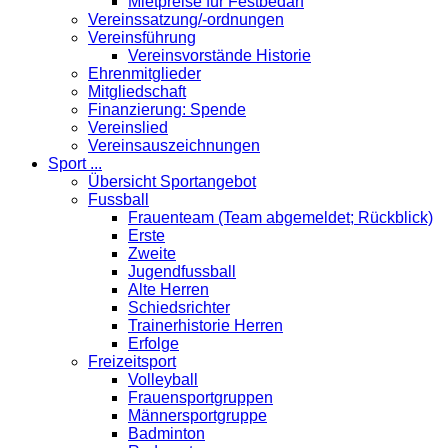
Mietpreise für Festbedarf
Vereinssatzung/-ordnungen
Vereinsführung
Vereinsvorstände Historie
Ehrenmitglieder
Mitgliedschaft
Finanzierung: Spende
Vereinslied
Vereinsauszeichnungen
Sport ...
Übersicht Sportangebot
Fussball
Frauenteam (Team abgemeldet; Rückblick)
Erste
Zweite
Jugendfussball
Alte Herren
Schiedsrichter
Trainerhistorie Herren
Erfolge
Freizeitsport
Volleyball
Frauensportgruppen
Männersportgruppe
Badminton