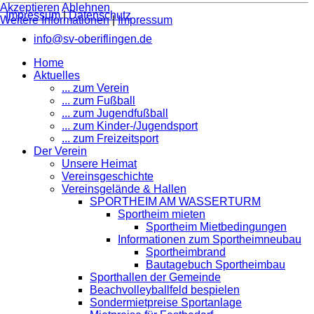
Akzeptieren
Ablehnen
Impressum
|
Datenschutz
Weitere Informationen
|
Impressum
info@sv-oberiflingen.de
Home
Aktuelles
... zum Verein
... zum Fußball
... zum Jugendfußball
... zum Kinder-/Jugendsport
... zum Freizeitsport
Der Verein
Unsere Heimat
Vereinsgeschichte
Vereinsgelände & Hallen
SPORTHEIM AM WASSERTURM
Sportheim mieten
Sportheim Mietbedingungen
Informationen zum Sportheimneubau
Sportheimbrand
Bautagebuch Sportheimbau
Sporthallen der Gemeinde
Beachvolleyballfeld bespielen
Sondermietpreise Sportanlage