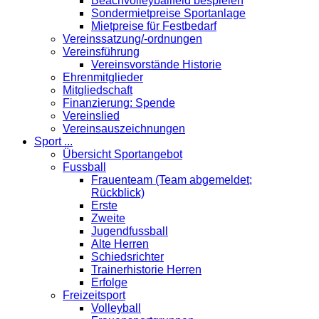
Beachvolleyballfeld bespielen
Sondermietpreise Sportanlage
Mietpreise für Festbedarf
Vereinssatzung/-ordnungen
Vereinsführung
Vereinsvorstände Historie
Ehrenmitglieder
Mitgliedschaft
Finanzierung: Spende
Vereinslied
Vereinsauszeichnungen
Sport ...
Übersicht Sportangebot
Fussball
Frauenteam (Team abgemeldet;
Rückblick)
Erste
Zweite
Jugendfussball
Alte Herren
Schiedsrichter
Trainerhistorie Herren
Erfolge
Freizeitsport
Volleyball