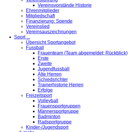
Vereinsvorstände Historie
Ehrenmitglieder
Mitgliedschaft
Finanzierung: Spende
Vereinslied
Vereinsauszeichnungen
Sport ...
Übersicht Sportangebot
Fussball
Frauenteam (Team abgemeldet; Rückblick)
Erste
Zweite
Jugendfussball
Alte Herren
Schiedsrichter
Trainerhistorie Herren
Erfolge
Freizeitsport
Volleyball
Frauensportgruppen
Männersportgruppe
Badminton
Radsportgruppe
Kinder-/Jugendsport