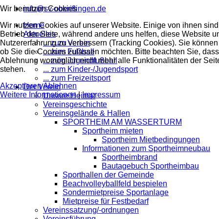
Wir benutzen Cookies
info@sv-oberiflingen.de
Wir nutzen Cookies auf unserer Website. Einige von ihnen sind 
Home
Betrieb der Seite, während andere uns helfen, diese Website u
Aktuelles
Nutzererfahrung zu verbessern (Tracking Cookies). Sie können 
... zum Verein
ob Sie die Cookies zulassen möchten. Bitte beachten Sie, dass
... zum Fußball
Ablehnung womöglich nicht mehr alle Funktionalitäten der Seit
... zum Jugendfußball
stehen.
... zum Kinder-/Jugendsport
... zum Freizeitsport
Akzeptieren
Ablehnen
Der Verein
Weitere Informationen
|
Impressum
Unsere Heimat
Vereinsgeschichte
Vereinsgelände & Hallen
SPORTHEIM AM WASSERTURM
Sportheim mieten
Sportheim Mietbedingungen
Informationen zum Sportheimneubau
Sportheimbrand
Bautagebuch Sportheimbau
Sporthallen der Gemeinde
Beachvolleyballfeld bespielen
Sondermietpreise Sportanlage
Mietpreise für Festbedarf
Vereinssatzung/-ordnungen
Vereinsführung