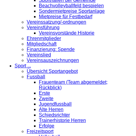
Sporthallen der Gemeinde
Beachvolleyballfeld bespielen
Sondermietpreise Sportanlage
Mietpreise für Festbedarf
Vereinssatzung/-ordnungen
Vereinsführung
Vereinsvorstände Historie
Ehrenmitglieder
Mitgliedschaft
Finanzierung: Spende
Vereinslied
Vereinsauszeichnungen
Sport ...
Übersicht Sportangebot
Fussball
Frauenteam (Team abgemeldet;
Rückblick)
Erste
Zweite
Jugendfussball
Alte Herren
Schiedsrichter
Trainerhistorie Herren
Erfolge
Freizeitsport