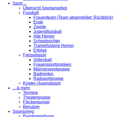
Sport ...
Übersicht Sportangebot
Fussball
Frauenteam (Team abgemeldet; Rückblick)
Erste
Zweite
Jugendfussball
Alte Herren
Schiedsrichter
Trainerhistorie Herren
Erfolge
Freizeitsport
Volleyball
Frauensportgruppen
Männersportgruppe
Badminton
Radsportgruppe
Kinder-/Jugendsport
... & mehr
Termine
Theatergruppe
Fleckenturnier
Benutzer
Sponsoring
Bandenwerbung