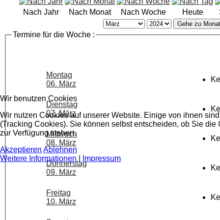
Nach Jahr
Nach Monat
Nach Woche
Heute
Gehe zu Mona
Termine für die Woche :
Montag
Ke
06. März
Wir benutzen Cookies
Dienstag
Ke
07. März
Wir nutzen Cookies auf unserer Website. Einige von ihnen sind
(Tracking Cookies). Sie können selbst entscheiden, ob Sie die
zur Verfügung stehen.
Mittwoch
Ke
08. März
Akzeptieren
Ablehnen
Weitere Informationen
|
Impressum
Donnerstag
Ke
09. März
Freitag
Ke
10. März