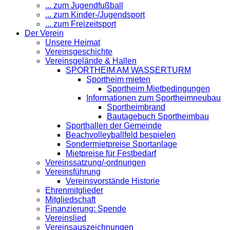
... zum Jugendfußball
... zum Kinder-/Jugendsport
... zum Freizeitsport
Der Verein
Unsere Heimat
Vereinsgeschichte
Vereinsgelände & Hallen
SPORTHEIM AM WASSERTURM
Sportheim mieten
Sportheim Mietbedingungen
Informationen zum Sportheimneubau
Sportheimbrand
Bautagebuch Sportheimbau
Sporthallen der Gemeinde
Beachvolleyballfeld bespielen
Sondermietpreise Sportanlage
Mietpreise für Festbedarf
Vereinssatzung/-ordnungen
Vereinsführung
Vereinsvorstände Historie
Ehrenmitglieder
Mitgliedschaft
Finanzierung: Spende
Vereinslied
Vereinsauszeichnungen