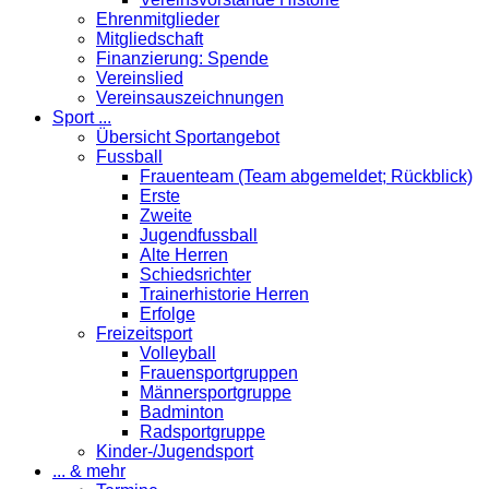
Ehrenmitglieder
Mitgliedschaft
Finanzierung: Spende
Vereinslied
Vereinsauszeichnungen
Sport ...
Übersicht Sportangebot
Fussball
Frauenteam (Team abgemeldet; Rückblick)
Erste
Zweite
Jugendfussball
Alte Herren
Schiedsrichter
Trainerhistorie Herren
Erfolge
Freizeitsport
Volleyball
Frauensportgruppen
Männersportgruppe
Badminton
Radsportgruppe
Kinder-/Jugendsport
... & mehr