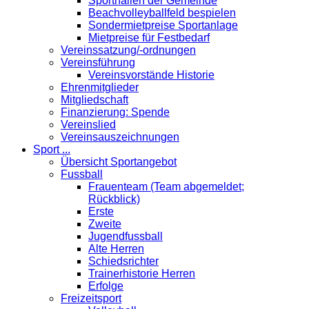
Sporthallen der Gemeinde
Beachvolleyballfeld bespielen
Sondermietpreise Sportanlage
Mietpreise für Festbedarf
Vereinssatzung/-ordnungen
Vereinsführung
Vereinsvorstände Historie
Ehrenmitglieder
Mitgliedschaft
Finanzierung: Spende
Vereinslied
Vereinsauszeichnungen
Sport ...
Übersicht Sportangebot
Fussball
Frauenteam (Team abgemeldet;
Rückblick)
Erste
Zweite
Jugendfussball
Alte Herren
Schiedsrichter
Trainerhistorie Herren
Erfolge
Freizeitsport