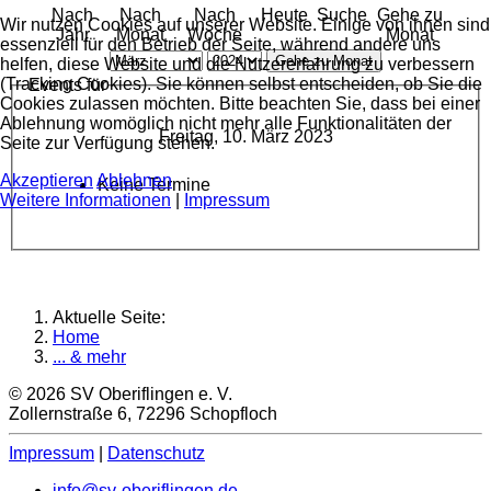
Nach
Nach
Nach
Heute
Suche
Gehe zu
Wir nutzen Cookies auf unserer Website. Einige von ihnen sind
Jahr
Monat
Woche
Monat
essenziell für den Betrieb der Seite, während andere uns
Gehe zu Monat
helfen, diese Website und die Nutzererfahrung zu verbessern
(Tracking Cookies). Sie können selbst entscheiden, ob Sie die
Events für
Cookies zulassen möchten. Bitte beachten Sie, dass bei einer
Ablehnung womöglich nicht mehr alle Funktionalitäten der
Freitag, 10. März 2023
Seite zur Verfügung stehen.
Akzeptieren
Ablehnen
Keine Termine
Weitere Informationen
|
Impressum
Aktuelle Seite:
Home
... & mehr
© 2026 SV Oberiflingen e. V.
Zollernstraße 6, 72296 Schopfloch
Impressum
|
Datenschutz
info@sv-oberiflingen.de