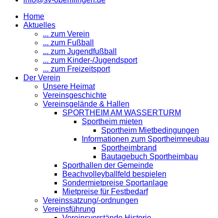
Home
Aktuelles
... zum Verein
... zum Fußball
... zum Jugendfußball
... zum Kinder-/Jugendsport
... zum Freizeitsport
Der Verein
Unsere Heimat
Vereinsgeschichte
Vereinsgelände & Hallen
SPORTHEIM AM WASSERTURM
Sportheim mieten
Sportheim Mietbedingungen
Informationen zum Sportheimneubau
Sportheimbrand
Bautagebuch Sportheimbau
Sporthallen der Gemeinde
Beachvolleyballfeld bespielen
Sondermietpreise Sportanlage
Mietpreise für Festbedarf
Vereinssatzung/-ordnungen
Vereinsführung
Vereinsvorstände Historie