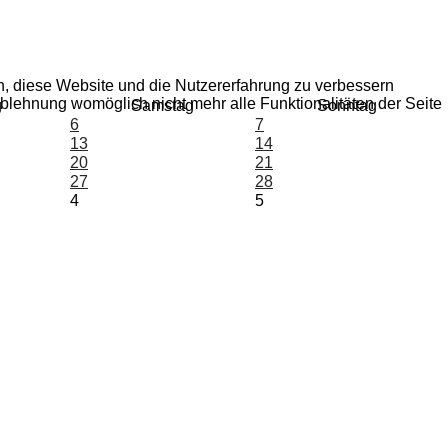
en, diese Website und die Nutzererfahrung zu verbessern
Ablehnung womöglich nicht mehr alle Funktionalitäten der Seite
g
Samstag
Sonntag
6
7
13
14
20
21
27
28
4
5