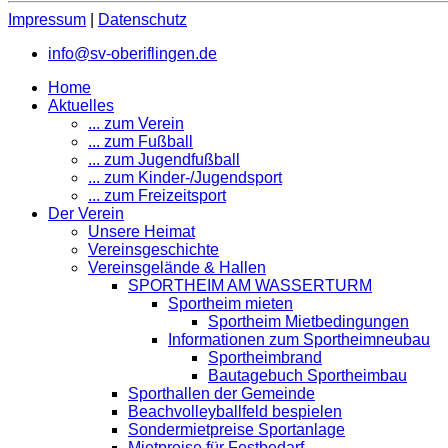
Impressum
|
Datenschutz
info@sv-oberiflingen.de
Home
Aktuelles
... zum Verein
... zum Fußball
... zum Jugendfußball
... zum Kinder-/Jugendsport
... zum Freizeitsport
Der Verein
Unsere Heimat
Vereinsgeschichte
Vereinsgelände & Hallen
SPORTHEIM AM WASSERTURM
Sportheim mieten
Sportheim Mietbedingungen
Informationen zum Sportheimneubau
Sportheimbrand
Bautagebuch Sportheimbau
Sporthallen der Gemeinde
Beachvolleyballfeld bespielen
Sondermietpreise Sportanlage
Mietpreise für Festbedarf