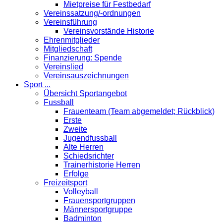
Mietpreise für Festbedarf
Vereinssatzung/-ordnungen
Vereinsführung
Vereinsvorstände Historie
Ehrenmitglieder
Mitgliedschaft
Finanzierung: Spende
Vereinslied
Vereinsauszeichnungen
Sport ...
Übersicht Sportangebot
Fussball
Frauenteam (Team abgemeldet; Rückblick)
Erste
Zweite
Jugendfussball
Alte Herren
Schiedsrichter
Trainerhistorie Herren
Erfolge
Freizeitsport
Volleyball
Frauensportgruppen
Männersportgruppe
Badminton