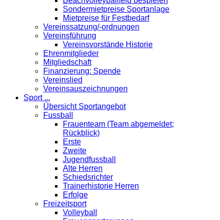
Beachvolleyballfeld bespielen
Sondermietpreise Sportanlage
Mietpreise für Festbedarf
Vereinssatzung/-ordnungen
Vereinsführung
Vereinsvorstände Historie
Ehrenmitglieder
Mitgliedschaft
Finanzierung: Spende
Vereinslied
Vereinsauszeichnungen
Sport ...
Übersicht Sportangebot
Fussball
Frauenteam (Team abgemeldet;
Rückblick)
Erste
Zweite
Jugendfussball
Alte Herren
Schiedsrichter
Trainerhistorie Herren
Erfolge
Freizeitsport
Volleyball