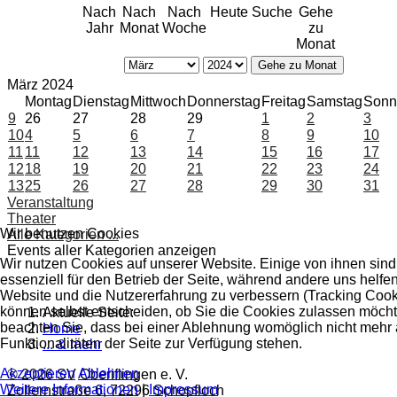
Nach
Nach
Nach
Heute
Suche
Gehe
Jahr
Monat
Woche
zu
Monat
Gehe zu Monat
März 2024
Montag
Dienstag
Mittwoch
Donnerstag
Freitag
Samstag
Sonn
9
26
27
28
29
1
2
3
10
4
5
6
7
8
9
10
11
11
12
13
14
15
16
17
12
18
19
20
21
22
23
24
13
25
26
27
28
29
30
31
Veranstaltung
Theater
Wir benutzen Cookies
Alle Kategorien ...
Events aller Kategorien anzeigen
Wir nutzen Cookies auf unserer Website. Einige von ihnen sind
essenziell für den Betrieb der Seite, während andere uns helfen
Website und die Nutzererfahrung zu verbessern (Tracking Cook
können selbst entscheiden, ob Sie die Cookies zulassen möchte
Aktuelle Seite:
beachten Sie, dass bei einer Ablehnung womöglich nicht mehr 
Home
Funktionalitäten der Seite zur Verfügung stehen.
... & mehr
Akzeptieren
Ablehnen
© 2026 SV Oberiflingen e. V.
Weitere Informationen
|
Impressum
Zollernstraße 6, 72296 Schopfloch