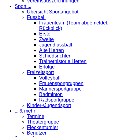
Vereinsauszeichnungen
Sport ...
Übersicht Sportangebot
Fussball
Frauenteam (Team abgemeldet;
Rückblick)
Erste
Zweite
Jugendfussball
Alte Herren
Schiedsrichter
Trainerhistorie Herren
Erfolge
Freizeitsport
Volleyball
Frauensportgruppen
Männersportgruppe
Badminton
Radsportgruppe
Kinder-/Jugendsport
... & mehr
Termine
Theatergruppe
Fleckenturnier
Benutzer