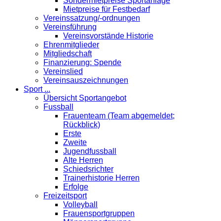
Sondermietpreise Sportanlage
Mietpreise für Festbedarf
Vereinssatzung/-ordnungen
Vereinsführung
Vereinsvorstände Historie
Ehrenmitglieder
Mitgliedschaft
Finanzierung: Spende
Vereinslied
Vereinsauszeichnungen
Sport ...
Übersicht Sportangebot
Fussball
Frauenteam (Team abgemeldet;
Rückblick)
Erste
Zweite
Jugendfussball
Alte Herren
Schiedsrichter
Trainerhistorie Herren
Erfolge
Freizeitsport
Volleyball
Frauensportgruppen