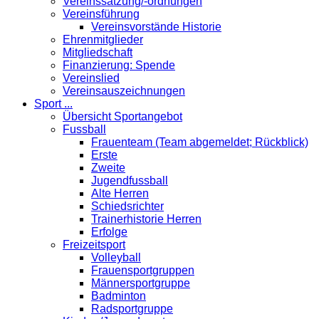
Vereinssatzung/-ordnungen
Vereinsführung
Vereinsvorstände Historie
Ehrenmitglieder
Mitgliedschaft
Finanzierung: Spende
Vereinslied
Vereinsauszeichnungen
Sport ...
Übersicht Sportangebot
Fussball
Frauenteam (Team abgemeldet; Rückblick)
Erste
Zweite
Jugendfussball
Alte Herren
Schiedsrichter
Trainerhistorie Herren
Erfolge
Freizeitsport
Volleyball
Frauensportgruppen
Männersportgruppe
Badminton
Radsportgruppe