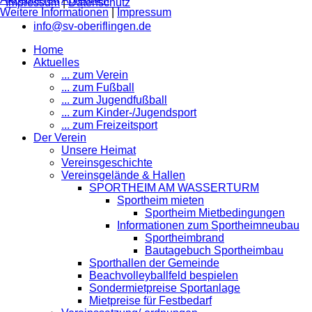
Impressum
|
Datenschutz
Weitere Informationen
|
Impressum
info@sv-oberiflingen.de
Home
Aktuelles
... zum Verein
... zum Fußball
... zum Jugendfußball
... zum Kinder-/Jugendsport
... zum Freizeitsport
Der Verein
Unsere Heimat
Vereinsgeschichte
Vereinsgelände & Hallen
SPORTHEIM AM WASSERTURM
Sportheim mieten
Sportheim Mietbedingungen
Informationen zum Sportheimneubau
Sportheimbrand
Bautagebuch Sportheimbau
Sporthallen der Gemeinde
Beachvolleyballfeld bespielen
Sondermietpreise Sportanlage
Mietpreise für Festbedarf