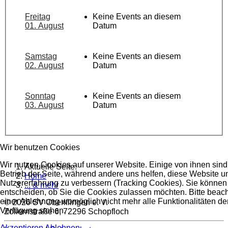
Freitag
Keine Events an diesem
01. August
Datum
Samstag
Keine Events an diesem
02. August
Datum
Sonntag
Keine Events an diesem
03. August
Datum
Wir benutzen Cookies
Wir nutzen Cookies auf unserer Website. Einige von ihnen sind 
Aktuelle Seite:
Betrieb der Seite, während andere uns helfen, diese Website u
Home
Nutzererfahrung zu verbessern (Tracking Cookies). Sie können 
... & mehr
entscheiden, ob Sie die Cookies zulassen möchten. Bitte beach
einer Ablehnung womöglich nicht mehr alle Funktionalitäten der
© 2026 SV Oberiflingen e. V.
Verfügung stehen.
Zollernstraße 6, 72296 Schopfloch
Akzeptieren
Ablehnen