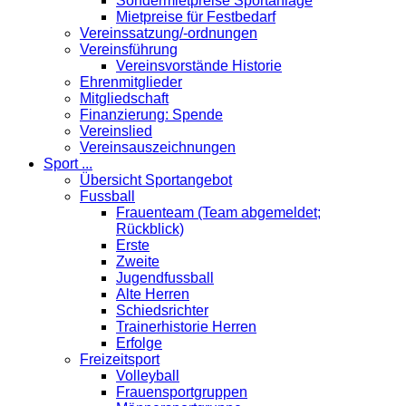
Sondermietpreise Sportanlage
Mietpreise für Festbedarf
Vereinssatzung/-ordnungen
Vereinsführung
Vereinsvorstände Historie
Ehrenmitglieder
Mitgliedschaft
Finanzierung: Spende
Vereinslied
Vereinsauszeichnungen
Sport ...
Übersicht Sportangebot
Fussball
Frauenteam (Team abgemeldet;
Rückblick)
Erste
Zweite
Jugendfussball
Alte Herren
Schiedsrichter
Trainerhistorie Herren
Erfolge
Freizeitsport
Volleyball
Frauensportgruppen