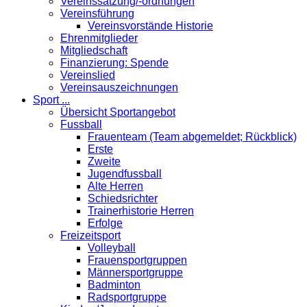
Vereinssatzung/-ordnungen
Vereinsführung
Vereinsvorstände Historie
Ehrenmitglieder
Mitgliedschaft
Finanzierung: Spende
Vereinslied
Vereinsauszeichnungen
Sport ...
Übersicht Sportangebot
Fussball
Frauenteam (Team abgemeldet; Rückblick)
Erste
Zweite
Jugendfussball
Alte Herren
Schiedsrichter
Trainerhistorie Herren
Erfolge
Freizeitsport
Volleyball
Frauensportgruppen
Männersportgruppe
Badminton
Radsportgruppe