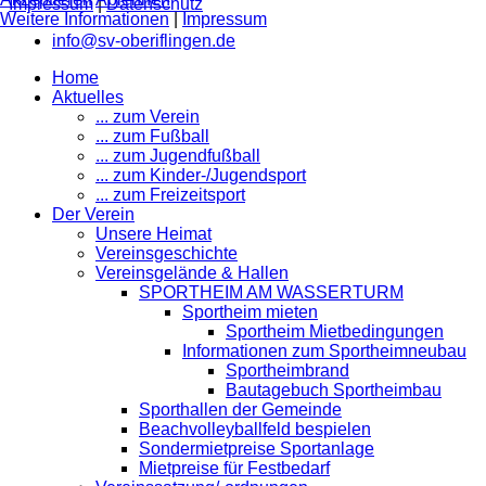
Impressum
|
Datenschutz
Weitere Informationen
|
Impressum
info@sv-oberiflingen.de
Home
Aktuelles
... zum Verein
... zum Fußball
... zum Jugendfußball
... zum Kinder-/Jugendsport
... zum Freizeitsport
Der Verein
Unsere Heimat
Vereinsgeschichte
Vereinsgelände & Hallen
SPORTHEIM AM WASSERTURM
Sportheim mieten
Sportheim Mietbedingungen
Informationen zum Sportheimneubau
Sportheimbrand
Bautagebuch Sportheimbau
Sporthallen der Gemeinde
Beachvolleyballfeld bespielen
Sondermietpreise Sportanlage
Mietpreise für Festbedarf