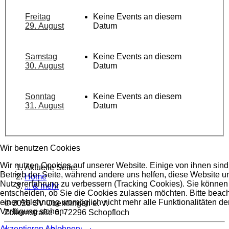
Freitag
Keine Events an diesem
29. August
Datum
Samstag
Keine Events an diesem
30. August
Datum
Sonntag
Keine Events an diesem
31. August
Datum
Wir benutzen Cookies
Wir nutzen Cookies auf unserer Website. Einige von ihnen sind 
Aktuelle Seite:
Betrieb der Seite, während andere uns helfen, diese Website u
Home
Nutzererfahrung zu verbessern (Tracking Cookies). Sie können 
... & mehr
entscheiden, ob Sie die Cookies zulassen möchten. Bitte beach
einer Ablehnung womöglich nicht mehr alle Funktionalitäten der
© 2026 SV Oberiflingen e. V.
Verfügung stehen.
Zollernstraße 6, 72296 Schopfloch
Akzeptieren
Ablehnen