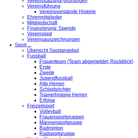
Vereinssatzung/-ordnungen
Vereinsführung
Vereinsvorstände Historie
Ehrenmitglieder
Mitgliedschaft
Finanzierung: Spende
Vereinslied
Vereinsauszeichnungen
Sport ...
Übersicht Sportangebot
Fussball
Frauenteam (Team abgemeldet; Rückblick)
Erste
Zweite
Jugendfussball
Alte Herren
Schiedsrichter
Trainerhistorie Herren
Erfolge
Freizeitsport
Volleyball
Frauensportgruppen
Männersportgruppe
Badminton
Radsportgruppe