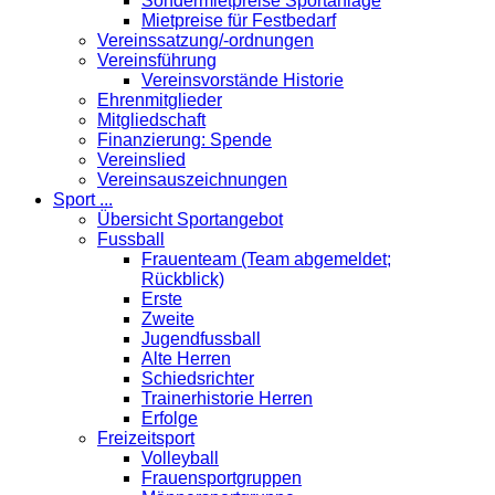
Sondermietpreise Sportanlage
Mietpreise für Festbedarf
Vereinssatzung/-ordnungen
Vereinsführung
Vereinsvorstände Historie
Ehrenmitglieder
Mitgliedschaft
Finanzierung: Spende
Vereinslied
Vereinsauszeichnungen
Sport ...
Übersicht Sportangebot
Fussball
Frauenteam (Team abgemeldet;
Rückblick)
Erste
Zweite
Jugendfussball
Alte Herren
Schiedsrichter
Trainerhistorie Herren
Erfolge
Freizeitsport
Volleyball
Frauensportgruppen