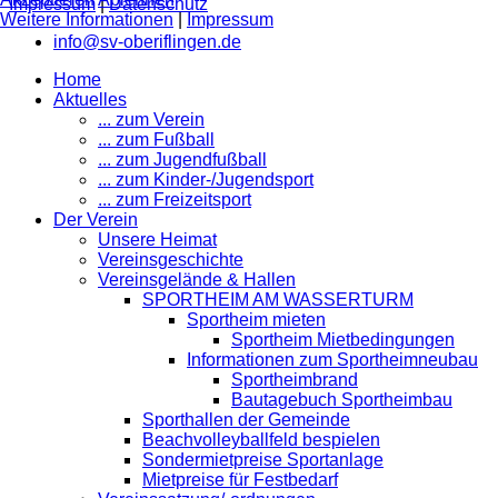
Impressum
|
Datenschutz
Weitere Informationen
|
Impressum
info@sv-oberiflingen.de
Home
Aktuelles
... zum Verein
... zum Fußball
... zum Jugendfußball
... zum Kinder-/Jugendsport
... zum Freizeitsport
Der Verein
Unsere Heimat
Vereinsgeschichte
Vereinsgelände & Hallen
SPORTHEIM AM WASSERTURM
Sportheim mieten
Sportheim Mietbedingungen
Informationen zum Sportheimneubau
Sportheimbrand
Bautagebuch Sportheimbau
Sporthallen der Gemeinde
Beachvolleyballfeld bespielen
Sondermietpreise Sportanlage
Mietpreise für Festbedarf