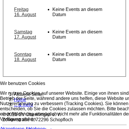
Freitag
Keine Events an diesem
16. August
Datum
Samstag
Keine Events an diesem
17. August
Datum
Sonntag
Keine Events an diesem
18. August
Datum
Wir benutzen Cookies
Wir nutzen Cookies auf unserer Website. Einige von ihnen sind 
Aktuelle Seite:
Betrieb der Seite, während andere uns helfen, diese Website u
Home
Nutzererfahrung zu verbessern (Tracking Cookies). Sie können 
... & mehr
entscheiden, ob Sie die Cookies zulassen möchten. Bitte beach
einer Ablehnung womöglich nicht mehr alle Funktionalitäten der
© 2026 SV Oberiflingen e. V.
Verfügung stehen.
Zollernstraße 6, 72296 Schopfloch
Akzeptieren
Ablehnen