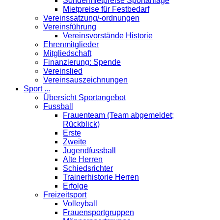
Sondermietpreise Sportanlage
Mietpreise für Festbedarf
Vereinssatzung/-ordnungen
Vereinsführung
Vereinsvorstände Historie
Ehrenmitglieder
Mitgliedschaft
Finanzierung: Spende
Vereinslied
Vereinsauszeichnungen
Sport ...
Übersicht Sportangebot
Fussball
Frauenteam (Team abgemeldet;
Rückblick)
Erste
Zweite
Jugendfussball
Alte Herren
Schiedsrichter
Trainerhistorie Herren
Erfolge
Freizeitsport
Volleyball
Frauensportgruppen