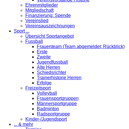
Ehrenmitglieder
Mitgliedschaft
Finanzierung: Spende
Vereinslied
Vereinsauszeichnungen
Sport ...
Übersicht Sportangebot
Fussball
Frauenteam (Team abgemeldet; Rückblick)
Erste
Zweite
Jugendfussball
Alte Herren
Schiedsrichter
Trainerhistorie Herren
Erfolge
Freizeitsport
Volleyball
Frauensportgruppen
Männersportgruppe
Badminton
Radsportgruppe
Kinder-/Jugendsport
... & mehr