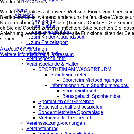
Wir benutzen Cookies
Home
Wir nutzen Cookies auf unserer Website. Einige von ihnen sind 
Aktuelles
Betrieb der Seite, während andere uns helfen, diese Website u
... zum Verein
Nutzererfahrung zu verbessern (Tracking Cookies). Sie können 
... zum Fußball
ob Sie die Cookies zulassen möchten. Bitte beachten Sie, dass
... zum Jugendfußball
Ablehnung womöglich nicht mehr alle Funktionalitäten der Seit
... zum Kinder-/Jugendsport
stehen.
... zum Freizeitsport
Der Verein
Akzeptieren
Ablehnen
Unsere Heimat
Weitere Informationen
|
Impressum
Vereinsgeschichte
Vereinsgelände & Hallen
SPORTHEIM AM WASSERTURM
Sportheim mieten
Sportheim Mietbedingungen
Informationen zum Sportheimneubau
Sportheimbrand
Bautagebuch Sportheimbau
Sporthallen der Gemeinde
Beachvolleyballfeld bespielen
Sondermietpreise Sportanlage
Mietpreise für Festbedarf
Vereinssatzung/-ordnungen
Vereinsführung
Vereinsvorstände Historie