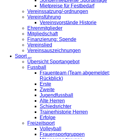
Sondermietpreise Sportanlage
Mietpreise für Festbedarf
Vereinssatzung/-ordnungen
Vereinsführung
Vereinsvorstände Historie
Ehrenmitglieder
Mitgliedschaft
Finanzierung: Spende
Vereinslied
Vereinsauszeichnungen
Sport ...
Übersicht Sportangebot
Fussball
Frauenteam (Team abgemeldet;
Rückblick)
Erste
Zweite
Jugendfussball
Alte Herren
Schiedsrichter
Trainerhistorie Herren
Erfolge
Freizeitsport
Volleyball
Frauensportgruppen