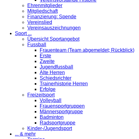
Ehrenmitglieder
Mitgliedschaft
Finanzierung: Spende
Vereinslied
Vereinsauszeichnungen
Sport ...
Übersicht Sportangebot
Fussball
Frauenteam (Team abgemeldet; Rückblick)
Erste
Zweite
Jugendfussball
Alte Herren
Schiedsrichter
Trainerhistorie Herren
Erfolge
Freizeitsport
Volleyball
Frauensportgruppen
Männersportgruppe
Badminton
Radsportgruppe
Kinder-/Jugendsport
... & mehr