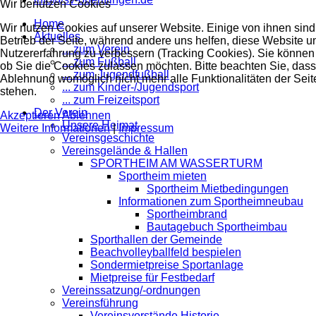
Wir benutzen Cookies
Home
Wir nutzen Cookies auf unserer Website. Einige von ihnen sind 
Aktuelles
Betrieb der Seite, während andere uns helfen, diese Website u
... zum Verein
Nutzererfahrung zu verbessern (Tracking Cookies). Sie können 
... zum Fußball
ob Sie die Cookies zulassen möchten. Bitte beachten Sie, dass
... zum Jugendfußball
Ablehnung womöglich nicht mehr alle Funktionalitäten der Seit
... zum Kinder-/Jugendsport
stehen.
... zum Freizeitsport
Der Verein
Akzeptieren
Ablehnen
Unsere Heimat
Weitere Informationen
|
Impressum
Vereinsgeschichte
Vereinsgelände & Hallen
SPORTHEIM AM WASSERTURM
Sportheim mieten
Sportheim Mietbedingungen
Informationen zum Sportheimneubau
Sportheimbrand
Bautagebuch Sportheimbau
Sporthallen der Gemeinde
Beachvolleyballfeld bespielen
Sondermietpreise Sportanlage
Mietpreise für Festbedarf
Vereinssatzung/-ordnungen
Vereinsführung
Vereinsvorstände Historie