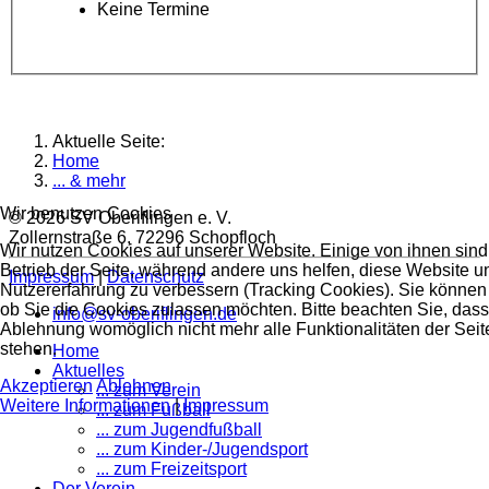
Keine Termine
Aktuelle Seite:
Home
... & mehr
Wir benutzen Cookies
© 2026 SV Oberiflingen e. V.
Zollernstraße 6, 72296 Schopfloch
Wir nutzen Cookies auf unserer Website. Einige von ihnen sind 
Betrieb der Seite, während andere uns helfen, diese Website u
Impressum
|
Datenschutz
Nutzererfahrung zu verbessern (Tracking Cookies). Sie können 
ob Sie die Cookies zulassen möchten. Bitte beachten Sie, dass
info@sv-oberiflingen.de
Ablehnung womöglich nicht mehr alle Funktionalitäten der Seit
stehen.
Home
Aktuelles
Akzeptieren
Ablehnen
... zum Verein
Weitere Informationen
|
Impressum
... zum Fußball
... zum Jugendfußball
... zum Kinder-/Jugendsport
... zum Freizeitsport
Der Verein