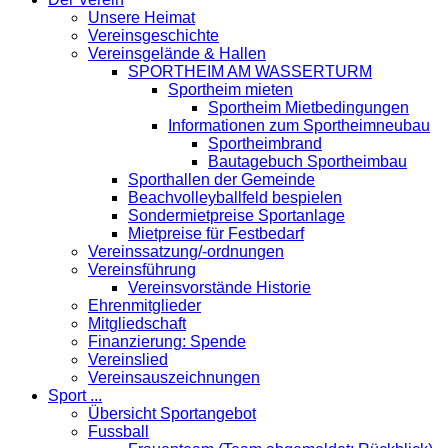
Unsere Heimat
Vereinsgeschichte
Vereinsgelände & Hallen
SPORTHEIM AM WASSERTURM
Sportheim mieten
Sportheim Mietbedingungen
Informationen zum Sportheimneubau
Sportheimbrand
Bautagebuch Sportheimbau
Sporthallen der Gemeinde
Beachvolleyballfeld bespielen
Sondermietpreise Sportanlage
Mietpreise für Festbedarf
Vereinssatzung/-ordnungen
Vereinsführung
Vereinsvorstände Historie
Ehrenmitglieder
Mitgliedschaft
Finanzierung: Spende
Vereinslied
Vereinsauszeichnungen
Sport ...
Übersicht Sportangebot
Fussball