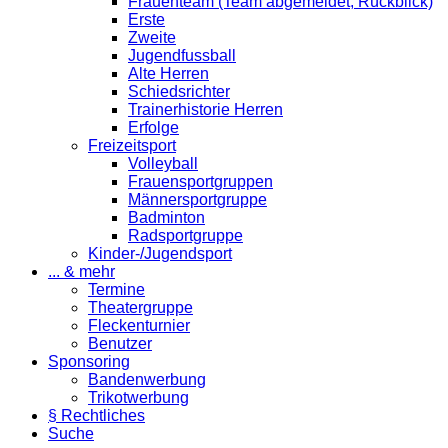
Frauenteam (Team abgemeldet; Rückblick)
Erste
Zweite
Jugendfussball
Alte Herren
Schiedsrichter
Trainerhistorie Herren
Erfolge
Freizeitsport
Volleyball
Frauensportgruppen
Männersportgruppe
Badminton
Radsportgruppe
Kinder-/Jugendsport
... & mehr
Termine
Theatergruppe
Fleckenturnier
Benutzer
Sponsoring
Bandenwerbung
Trikotwerbung
§ Rechtliches
Suche