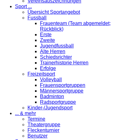
Vereinsauszeichnungen
Sport ...
Übersicht Sportangebot
Fussball
Frauenteam (Team abgemeldet;
Rückblick)
Erste
Zweite
Jugendfussball
Alte Herren
Schiedsrichter
Trainerhistorie Herren
Erfolge
Freizeitsport
Volleyball
Frauensportgruppen
Männersportgruppe
Badminton
Radsportgruppe
Kinder-/Jugendsport
... & mehr
Termine
Theatergruppe
Fleckenturnier
Benutzer