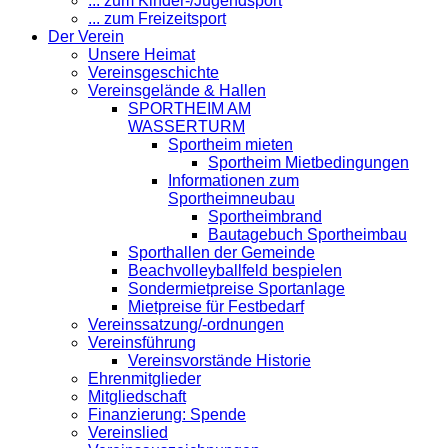
... zum Kinder-/Jugendsport
... zum Freizeitsport
Der Verein
Unsere Heimat
Vereinsgeschichte
Vereinsgelände & Hallen
SPORTHEIM AM
WASSERTURM
Sportheim mieten
Sportheim Mietbedingungen
Informationen zum
Sportheimneubau
Sportheimbrand
Bautagebuch Sportheimbau
Sporthallen der Gemeinde
Beachvolleyballfeld bespielen
Sondermietpreise Sportanlage
Mietpreise für Festbedarf
Vereinssatzung/-ordnungen
Vereinsführung
Vereinsvorstände Historie
Ehrenmitglieder
Mitgliedschaft
Finanzierung: Spende
Vereinslied