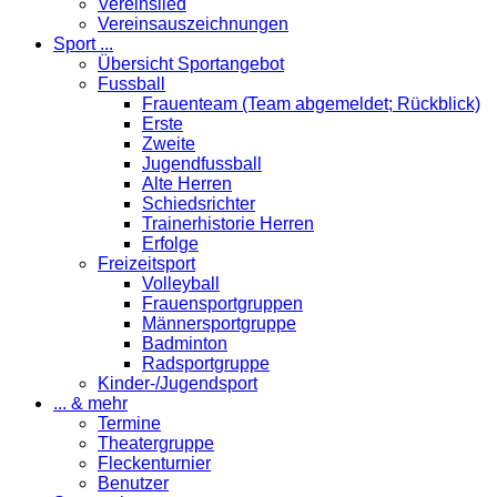
Vereinslied
Vereinsauszeichnungen
Sport ...
Übersicht Sportangebot
Fussball
Frauenteam (Team abgemeldet; Rückblick)
Erste
Zweite
Jugendfussball
Alte Herren
Schiedsrichter
Trainerhistorie Herren
Erfolge
Freizeitsport
Volleyball
Frauensportgruppen
Männersportgruppe
Badminton
Radsportgruppe
Kinder-/Jugendsport
... & mehr
Termine
Theatergruppe
Fleckenturnier
Benutzer