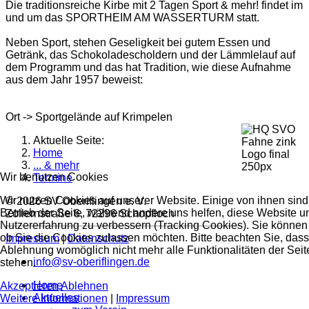
Die traditionsreiche Kirbe mit 2 Tagen Sport & mehr! findet im
und um das SPORTHEIM AM WASSERTURM statt.
Neben Sport, stehen Geseligkeit bei gutem Essen und
Getränk, das Schokoladescholdern und der Lämmlelauf auf
dem Programm und das hat Tradition, wie diese Aufnahme
aus dem Jahr 1957 beweist:
Ort ->
Sportgelände auf Krimpelen
Aktuelle Seite:
Home
... & mehr
Wir benutzen Cookies
Termine
Wir nutzen Cookies auf unserer Website. Einige von ihnen sind 
© 2026 SV Oberiflingen e. V.
Betrieb der Seite, während andere uns helfen, diese Website u
Zollernstraße 6, 72296 Schopfloch
Nutzererfahrung zu verbessern (Tracking Cookies). Sie können 
ob Sie die Cookies zulassen möchten. Bitte beachten Sie, dass
Impressum
|
Datenschutz
Ablehnung womöglich nicht mehr alle Funktionalitäten der Seit
info@sv-oberiflingen.de
stehen.
Home
Akzeptieren
Ablehnen
Aktuelles
Weitere Informationen
|
Impressum