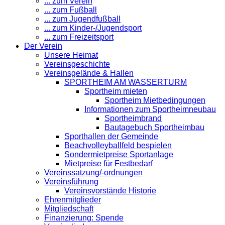
... zum Verein
... zum Fußball
... zum Jugendfußball
... zum Kinder-/Jugendsport
... zum Freizeitsport
Der Verein
Unsere Heimat
Vereinsgeschichte
Vereinsgelände & Hallen
SPORTHEIM AM WASSERTURM
Sportheim mieten
Sportheim Mietbedingungen
Informationen zum Sportheimneubau
Sportheimbrand
Bautagebuch Sportheimbau
Sporthallen der Gemeinde
Beachvolleyballfeld bespielen
Sondermietpreise Sportanlage
Mietpreise für Festbedarf
Vereinssatzung/-ordnungen
Vereinsführung
Vereinsvorstände Historie
Ehrenmitglieder
Mitgliedschaft
Finanzierung: Spende