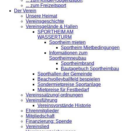
... zum Kinder-/Jugendsport
... zum Freizeitsport
Der Verein
Unsere Heimat
Vereinsgeschichte
Vereinsgelände & Hallen
SPORTHEIM AM
WASSERTURM
Sportheim mieten
Sportheim Mietbedingungen
Informationen zum
Sportheimneubau
Sportheimbrand
Bautagebuch Sportheimbau
Sporthallen der Gemeinde
Beachvolleyballfeld bespielen
Sondermietpreise Sportanlage
Mietpreise für Festbedarf
Vereinssatzung/-ordnungen
Vereinsführung
Vereinsvorstände Historie
Ehrenmitglieder
Mitgliedschaft
Finanzierung: Spende
Vereinslied