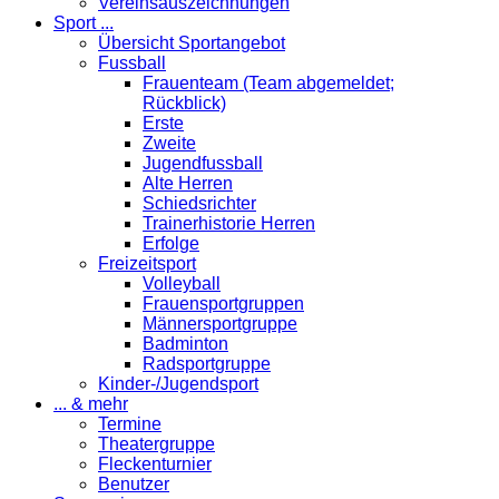
Vereinsauszeichnungen
Sport ...
Übersicht Sportangebot
Fussball
Frauenteam (Team abgemeldet;
Rückblick)
Erste
Zweite
Jugendfussball
Alte Herren
Schiedsrichter
Trainerhistorie Herren
Erfolge
Freizeitsport
Volleyball
Frauensportgruppen
Männersportgruppe
Badminton
Radsportgruppe
Kinder-/Jugendsport
... & mehr
Termine
Theatergruppe
Fleckenturnier
Benutzer