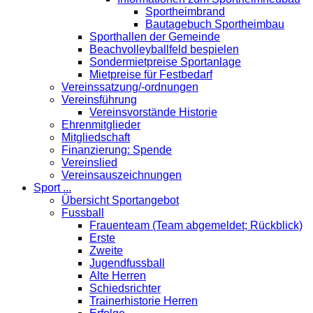
Sportheimbrand
Bautagebuch Sportheimbau
Sporthallen der Gemeinde
Beachvolleyballfeld bespielen
Sondermietpreise Sportanlage
Mietpreise für Festbedarf
Vereinssatzung/-ordnungen
Vereinsführung
Vereinsvorstände Historie
Ehrenmitglieder
Mitgliedschaft
Finanzierung: Spende
Vereinslied
Vereinsauszeichnungen
Sport ...
Übersicht Sportangebot
Fussball
Frauenteam (Team abgemeldet; Rückblick)
Erste
Zweite
Jugendfussball
Alte Herren
Schiedsrichter
Trainerhistorie Herren