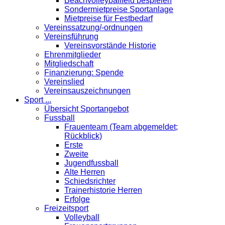
Beachvolleyballfeld bespielen
Sondermietpreise Sportanlage
Mietpreise für Festbedarf
Vereinssatzung/-ordnungen
Vereinsführung
Vereinsvorstände Historie
Ehrenmitglieder
Mitgliedschaft
Finanzierung: Spende
Vereinslied
Vereinsauszeichnungen
Sport ...
Übersicht Sportangebot
Fussball
Frauenteam (Team abgemeldet;
Rückblick)
Erste
Zweite
Jugendfussball
Alte Herren
Schiedsrichter
Trainerhistorie Herren
Erfolge
Freizeitsport
Volleyball