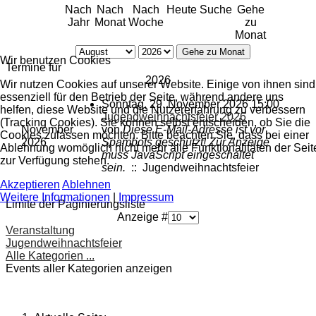
Nach
Nach
Nach
Heute
Suche
Gehe
Jahr
Monat
Woche
zu
Monat
Gehe zu Monat
Wir benutzen Cookies
Termine für
2026
Wir nutzen Cookies auf unserer Website. Einige von ihnen sind
essenziell für den Betrieb der Seite, während andere uns
Sonntag, 29. November 2026 15:00
helfen, diese Website und die Nutzererfahrung zu verbessern
Jugendweihnachtsfeier 2026
(Tracking Cookies). Sie können selbst entscheiden, ob Sie die
November
von
Diese E-Mail-Adresse ist vor
Cookies zulassen möchten. Bitte beachten Sie, dass bei einer
2026
Spambots geschützt! Zur Anzeige
Ablehnung womöglich nicht mehr alle Funktionalitäten der Seit
muss JavaScript eingeschaltet
zur Verfügung stehen.
sein.
:: Jugendweihnachtsfeier
Akzeptieren
Ablehnen
Weitere Informationen
|
Impressum
Limite der Paginierungsliste
Anzeige #
Veranstaltung
Jugendweihnachtsfeier
Alle Kategorien ...
Events aller Kategorien anzeigen