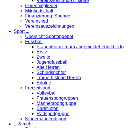
Vereinsvorstände Historie
Ehrenmitglieder
Mitgliedschaft
Finanzierung: Spende
Vereinslied
Vereinsauszeichnungen
Sport ...
Übersicht Sportangebot
Fussball
Frauenteam (Team abgemeldet; Rückblick)
Erste
Zweite
Jugendfussball
Alte Herren
Schiedsrichter
Trainerhistorie Herren
Erfolge
Freizeitsport
Volleyball
Frauensportgruppen
Männersportgruppe
Badminton
Radsportgruppe
Kinder-/Jugendsport
... & mehr