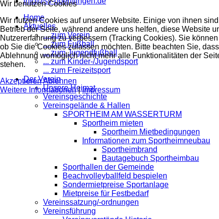
info@sv-oberiflingen.de
Wir benutzen Cookies
Home
Wir nutzen Cookies auf unserer Website. Einige von ihnen sind 
Aktuelles
Betrieb der Seite, während andere uns helfen, diese Website u
... zum Verein
Nutzererfahrung zu verbessern (Tracking Cookies). Sie können 
... zum Fußball
ob Sie die Cookies zulassen möchten. Bitte beachten Sie, dass
... zum Jugendfußball
Ablehnung womöglich nicht mehr alle Funktionalitäten der Seit
... zum Kinder-/Jugendsport
stehen.
... zum Freizeitsport
Der Verein
Akzeptieren
Ablehnen
Unsere Heimat
Weitere Informationen
|
Impressum
Vereinsgeschichte
Vereinsgelände & Hallen
SPORTHEIM AM WASSERTURM
Sportheim mieten
Sportheim Mietbedingungen
Informationen zum Sportheimneubau
Sportheimbrand
Bautagebuch Sportheimbau
Sporthallen der Gemeinde
Beachvolleyballfeld bespielen
Sondermietpreise Sportanlage
Mietpreise für Festbedarf
Vereinssatzung/-ordnungen
Vereinsführung