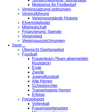
Sondermietpreise Sportanlage
Mietpreise für Festbedarf
Vereinssatzung/-ordnungen
Vereinsführung
Vereinsvorstände Historie
Ehrenmitglieder
Mitgliedschaft
Finanzierung: Spende
Vereinslied
Vereinsauszeichnungen
Sport ...
Übersicht Sportangebot
Fussball
Frauenteam (Team abgemeldet;
Rückblick)
Erste
Zweite
Jugendfussball
Alte Herren
Schiedsrichter
Trainerhistorie Herren
Erfolge
Freizeitsport
Volleyball
Frauensportgruppen