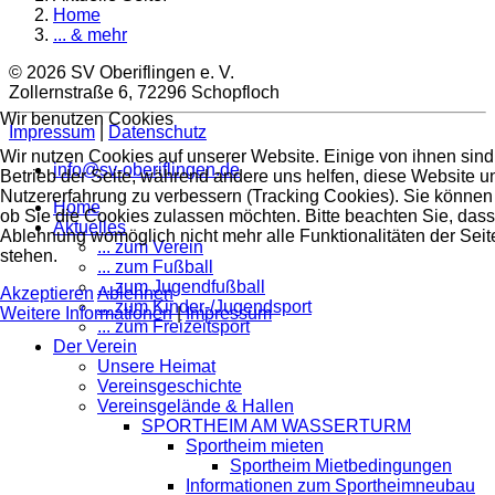
Home
... & mehr
© 2026 SV Oberiflingen e. V.
Zollernstraße 6, 72296 Schopfloch
Wir benutzen Cookies
Impressum
|
Datenschutz
Wir nutzen Cookies auf unserer Website. Einige von ihnen sind 
info@sv-oberiflingen.de
Betrieb der Seite, während andere uns helfen, diese Website u
Nutzererfahrung zu verbessern (Tracking Cookies). Sie können 
Home
ob Sie die Cookies zulassen möchten. Bitte beachten Sie, dass
Aktuelles
Ablehnung womöglich nicht mehr alle Funktionalitäten der Seit
... zum Verein
stehen.
... zum Fußball
... zum Jugendfußball
Akzeptieren
Ablehnen
... zum Kinder-/Jugendsport
Weitere Informationen
|
Impressum
... zum Freizeitsport
Der Verein
Unsere Heimat
Vereinsgeschichte
Vereinsgelände & Hallen
SPORTHEIM AM WASSERTURM
Sportheim mieten
Sportheim Mietbedingungen
Informationen zum Sportheimneubau