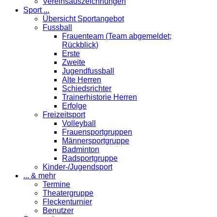
Vereinsauszeichnungen
Sport ...
Übersicht Sportangebot
Fussball
Frauenteam (Team abgemeldet;
Rückblick)
Erste
Zweite
Jugendfussball
Alte Herren
Schiedsrichter
Trainerhistorie Herren
Erfolge
Freizeitsport
Volleyball
Frauensportgruppen
Männersportgruppe
Badminton
Radsportgruppe
Kinder-/Jugendsport
... & mehr
Termine
Theatergruppe
Fleckenturnier
Benutzer