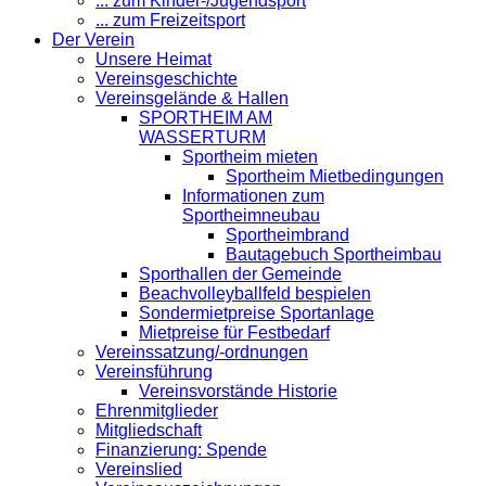
... zum Kinder-/Jugendsport
... zum Freizeitsport
Der Verein
Unsere Heimat
Vereinsgeschichte
Vereinsgelände & Hallen
SPORTHEIM AM
WASSERTURM
Sportheim mieten
Sportheim Mietbedingungen
Informationen zum
Sportheimneubau
Sportheimbrand
Bautagebuch Sportheimbau
Sporthallen der Gemeinde
Beachvolleyballfeld bespielen
Sondermietpreise Sportanlage
Mietpreise für Festbedarf
Vereinssatzung/-ordnungen
Vereinsführung
Vereinsvorstände Historie
Ehrenmitglieder
Mitgliedschaft
Finanzierung: Spende
Vereinslied