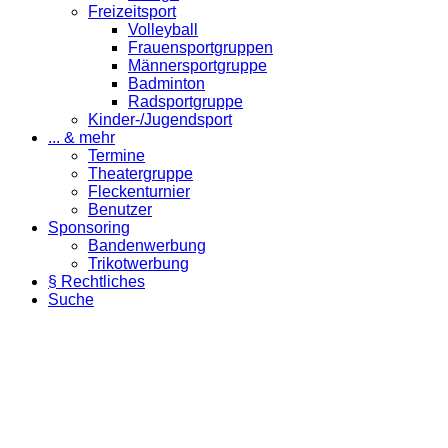
Freizeitsport
Volleyball
Frauensportgruppen
Männersportgruppe
Badminton
Radsportgruppe
Kinder-/Jugendsport
... & mehr
Termine
Theatergruppe
Fleckenturnier
Benutzer
Sponsoring
Bandenwerbung
Trikotwerbung
§ Rechtliches
Suche