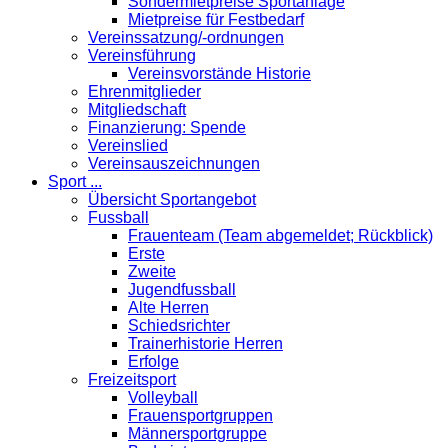
Sondermietpreise Sportanlage
Mietpreise für Festbedarf
Vereinssatzung/-ordnungen
Vereinsführung
Vereinsvorstände Historie
Ehrenmitglieder
Mitgliedschaft
Finanzierung: Spende
Vereinslied
Vereinsauszeichnungen
Sport ...
Übersicht Sportangebot
Fussball
Frauenteam (Team abgemeldet; Rückblick)
Erste
Zweite
Jugendfussball
Alte Herren
Schiedsrichter
Trainerhistorie Herren
Erfolge
Freizeitsport
Volleyball
Frauensportgruppen
Männersportgruppe