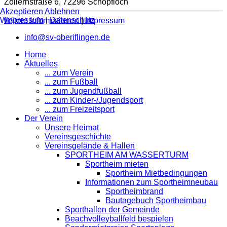
Zollernstraße 6, 72296 Schopfloch
Akzeptieren
Ablehnen
Impressum
|
Datenschutz
Weitere Informationen
|
Impressum
info@sv-oberiflingen.de
Home
Aktuelles
... zum Verein
... zum Fußball
... zum Jugendfußball
... zum Kinder-/Jugendsport
... zum Freizeitsport
Der Verein
Unsere Heimat
Vereinsgeschichte
Vereinsgelände & Hallen
SPORTHEIM AM WASSERTURM
Sportheim mieten
Sportheim Mietbedingungen
Informationen zum Sportheimneubau
Sportheimbrand
Bautagebuch Sportheimbau
Sporthallen der Gemeinde
Beachvolleyballfeld bespielen