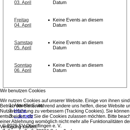
03. April
Datum
Freitag
Keine Events an diesem
04. April
Datum
Samstag
Keine Events an diesem
05. April
Datum
Sonntag
Keine Events an diesem
06. April
Datum
Wir benutzen Cookies
Wir nutzen Cookies auf unserer Website. Einige von ihnen sind 
Aktuelle Seite:
Betrieb der Seite, während andere uns helfen, diese Website u
Home
Nutzererfahrung zu verbessern (Tracking Cookies). Sie können 
... & mehr
entscheiden, ob Sie die Cookies zulassen möchten. Bitte beach
einer Ablehnung womöglich nicht mehr alle Funktionalitäten der
© 2026 SV Oberiflingen e. V.
Verfügung stehen.