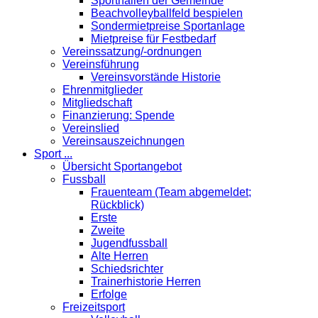
Sporthallen der Gemeinde
Beachvolleyballfeld bespielen
Sondermietpreise Sportanlage
Mietpreise für Festbedarf
Vereinssatzung/-ordnungen
Vereinsführung
Vereinsvorstände Historie
Ehrenmitglieder
Mitgliedschaft
Finanzierung: Spende
Vereinslied
Vereinsauszeichnungen
Sport ...
Übersicht Sportangebot
Fussball
Frauenteam (Team abgemeldet;
Rückblick)
Erste
Zweite
Jugendfussball
Alte Herren
Schiedsrichter
Trainerhistorie Herren
Erfolge
Freizeitsport