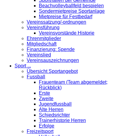
Sporthallen der Gemeinde
Beachvolleyballfeld bespielen
Sondermietpreise Sportanlage
Mietpreise für Festbedarf
Vereinssatzung/-ordnungen
Vereinsführung
Vereinsvorstände Historie
Ehrenmitglieder
Mitgliedschaft
Finanzierung: Spende
Vereinslied
Vereinsauszeichnungen
Sport ...
Übersicht Sportangebot
Fussball
Frauenteam (Team abgemeldet;
Rückblick)
Erste
Zweite
Jugendfussball
Alte Herren
Schiedsrichter
Trainerhistorie Herren
Erfolge
Freizeitsport