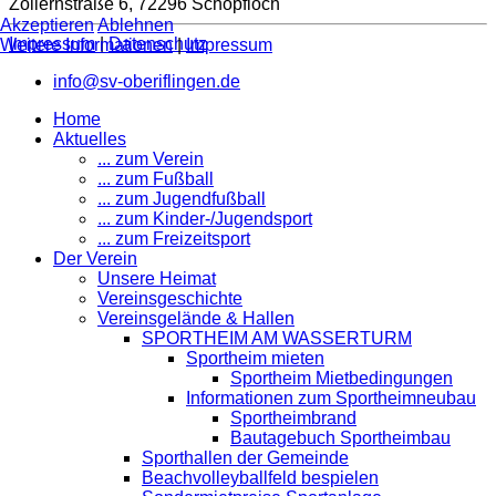
Zollernstraße 6, 72296 Schopfloch
Akzeptieren
Ablehnen
Impressum
|
Datenschutz
Weitere Informationen
|
Impressum
info@sv-oberiflingen.de
Home
Aktuelles
... zum Verein
... zum Fußball
... zum Jugendfußball
... zum Kinder-/Jugendsport
... zum Freizeitsport
Der Verein
Unsere Heimat
Vereinsgeschichte
Vereinsgelände & Hallen
SPORTHEIM AM WASSERTURM
Sportheim mieten
Sportheim Mietbedingungen
Informationen zum Sportheimneubau
Sportheimbrand
Bautagebuch Sportheimbau
Sporthallen der Gemeinde
Beachvolleyballfeld bespielen