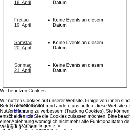
18. April
Datum
Freitag
Keine Events an diesem
19. April
Datum
Samstag
Keine Events an diesem
20. April
Datum
Sonntag
Keine Events an diesem
21. April
Datum
Wir benutzen Cookies
Wir nutzen Cookies auf unserer Website. Einige von ihnen sind 
Aktuelle Seite:
Betrieb der Seite, während andere uns helfen, diese Website u
Home
Nutzererfahrung zu verbessern (Tracking Cookies). Sie können 
... & mehr
entscheiden, ob Sie die Cookies zulassen möchten. Bitte beach
einer Ablehnung womöglich nicht mehr alle Funktionalitäten der
© 2026 SV Oberiflingen e. V.
Verfügung stehen.