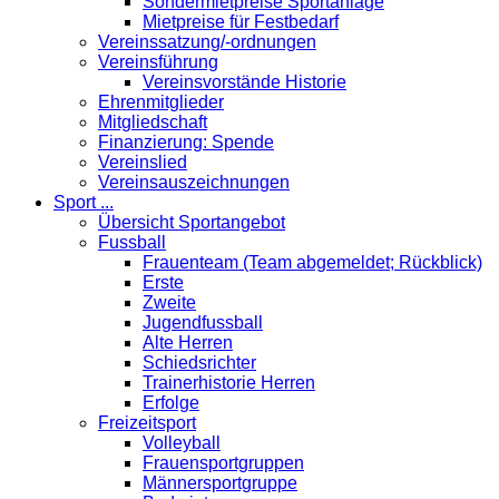
Sondermietpreise Sportanlage
Mietpreise für Festbedarf
Vereinssatzung/-ordnungen
Vereinsführung
Vereinsvorstände Historie
Ehrenmitglieder
Mitgliedschaft
Finanzierung: Spende
Vereinslied
Vereinsauszeichnungen
Sport ...
Übersicht Sportangebot
Fussball
Frauenteam (Team abgemeldet; Rückblick)
Erste
Zweite
Jugendfussball
Alte Herren
Schiedsrichter
Trainerhistorie Herren
Erfolge
Freizeitsport
Volleyball
Frauensportgruppen
Männersportgruppe