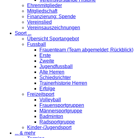
Ehrenmitglieder
Mitgliedschaft
Finanzierung: Spende
Vereinslied
Vereinsauszeichnungen
Sport ...
Übersicht Sportangebot
Fussball
Frauenteam (Team abgemeldet; Rückblick)
Erste
Zweite
Jugendfussball
Alte Herren
Schiedsrichter
Trainerhistorie Herren
Erfolge
Freizeitsport
Volleyball
Frauensportgruppen
Männersportgruppe
Badminton
Radsportgruppe
Kinder-/Jugendsport
... & mehr