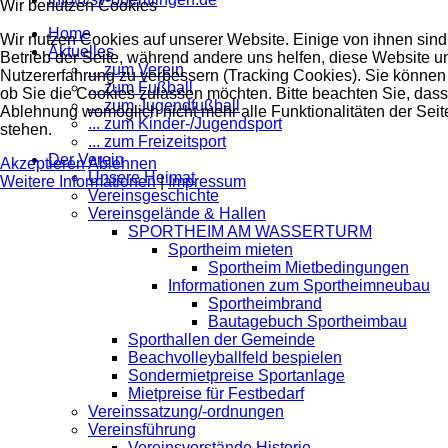
Wir benutzen Cookies
Home
Wir nutzen Cookies auf unserer Website. Einige von ihnen sind 
Aktuelles
Betrieb der Seite, während andere uns helfen, diese Website u
... zum Verein
Nutzererfahrung zu verbessern (Tracking Cookies). Sie können 
... zum Fußball
ob Sie die Cookies zulassen möchten. Bitte beachten Sie, dass
... zum Jugendfußball
Ablehnung womöglich nicht mehr alle Funktionalitäten der Seit
... zum Kinder-/Jugendsport
stehen.
... zum Freizeitsport
Der Verein
Akzeptieren
Ablehnen
Unsere Heimat
Weitere Informationen
|
Impressum
Vereinsgeschichte
Vereinsgelände & Hallen
SPORTHEIM AM WASSERTURM
Sportheim mieten
Sportheim Mietbedingungen
Informationen zum Sportheimneubau
Sportheimbrand
Bautagebuch Sportheimbau
Sporthallen der Gemeinde
Beachvolleyballfeld bespielen
Sondermietpreise Sportanlage
Mietpreise für Festbedarf
Vereinssatzung/-ordnungen
Vereinsführung
Vereinsvorstände Historie