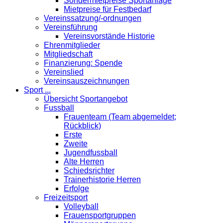
Sondermietpreise Sportanlage
Mietpreise für Festbedarf
Vereinssatzung/-ordnungen
Vereinsführung
Vereinsvorstände Historie
Ehrenmitglieder
Mitgliedschaft
Finanzierung: Spende
Vereinslied
Vereinsauszeichnungen
Sport ...
Übersicht Sportangebot
Fussball
Frauenteam (Team abgemeldet;
Rückblick)
Erste
Zweite
Jugendfussball
Alte Herren
Schiedsrichter
Trainerhistorie Herren
Erfolge
Freizeitsport
Volleyball
Frauensportgruppen