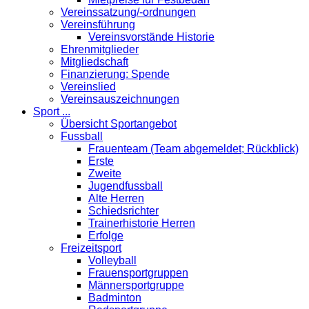
Vereinssatzung/-ordnungen
Vereinsführung
Vereinsvorstände Historie
Ehrenmitglieder
Mitgliedschaft
Finanzierung: Spende
Vereinslied
Vereinsauszeichnungen
Sport ...
Übersicht Sportangebot
Fussball
Frauenteam (Team abgemeldet; Rückblick)
Erste
Zweite
Jugendfussball
Alte Herren
Schiedsrichter
Trainerhistorie Herren
Erfolge
Freizeitsport
Volleyball
Frauensportgruppen
Männersportgruppe
Badminton