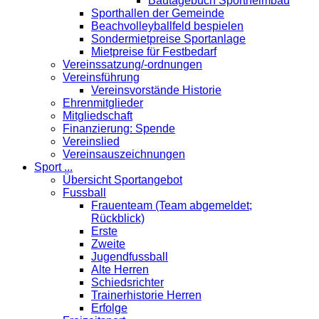
Bautagebuch Sportheimbau
Sporthallen der Gemeinde
Beachvolleyballfeld bespielen
Sondermietpreise Sportanlage
Mietpreise für Festbedarf
Vereinssatzung/-ordnungen
Vereinsführung
Vereinsvorstände Historie
Ehrenmitglieder
Mitgliedschaft
Finanzierung: Spende
Vereinslied
Vereinsauszeichnungen
Sport ...
Übersicht Sportangebot
Fussball
Frauenteam (Team abgemeldet;
Rückblick)
Erste
Zweite
Jugendfussball
Alte Herren
Schiedsrichter
Trainerhistorie Herren
Erfolge