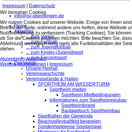
Impressum
|
Datenschutz
Wir benutzen Cookies
info@sv-oberiflingen.de
Wir nutzen Cookies auf unserer Website. Einige von ihnen sind 
Home
Betrieb der Seite, während andere uns helfen, diese Website u
Aktuelles
Nutzererfahrung zu verbessern (Tracking Cookies). Sie können 
... zum Verein
ob Sie die Cookies zulassen möchten. Bitte beachten Sie, dass
... zum Fußball
Ablehnung womöglich nicht mehr alle Funktionalitäten der Seit
... zum Jugendfußball
stehen.
... zum Kinder-/Jugendsport
... zum Freizeitsport
Akzeptieren
Ablehnen
Der Verein
Weitere Informationen
|
Impressum
Unsere Heimat
Vereinsgeschichte
Vereinsgelände & Hallen
SPORTHEIM AM WASSERTURM
Sportheim mieten
Sportheim Mietbedingungen
Informationen zum Sportheimneubau
Sportheimbrand
Bautagebuch Sportheimbau
Sporthallen der Gemeinde
Beachvolleyballfeld bespielen
Sondermietpreise Sportanlage
Mietpreise für Festbedarf