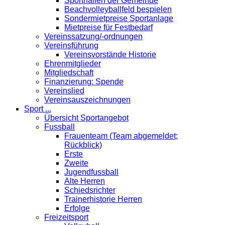
Sporthallen der Gemeinde
Beachvolleyballfeld bespielen
Sondermietpreise Sportanlage
Mietpreise für Festbedarf
Vereinssatzung/-ordnungen
Vereinsführung
Vereinsvorstände Historie
Ehrenmitglieder
Mitgliedschaft
Finanzierung: Spende
Vereinslied
Vereinsauszeichnungen
Sport ...
Übersicht Sportangebot
Fussball
Frauenteam (Team abgemeldet;
Rückblick)
Erste
Zweite
Jugendfussball
Alte Herren
Schiedsrichter
Trainerhistorie Herren
Erfolge
Freizeitsport