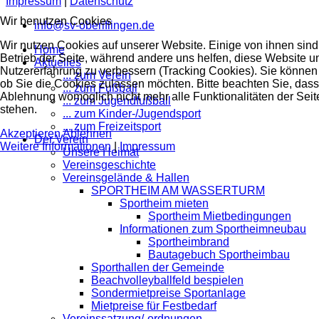
Impressum
|
Datenschutz
Wir benutzen Cookies
info@sv-oberiflingen.de
Wir nutzen Cookies auf unserer Website. Einige von ihnen sind 
Home
Betrieb der Seite, während andere uns helfen, diese Website u
Aktuelles
Nutzererfahrung zu verbessern (Tracking Cookies). Sie können 
... zum Verein
ob Sie die Cookies zulassen möchten. Bitte beachten Sie, dass
... zum Fußball
Ablehnung womöglich nicht mehr alle Funktionalitäten der Seit
... zum Jugendfußball
stehen.
... zum Kinder-/Jugendsport
... zum Freizeitsport
Akzeptieren
Ablehnen
Der Verein
Weitere Informationen
|
Impressum
Unsere Heimat
Vereinsgeschichte
Vereinsgelände & Hallen
SPORTHEIM AM WASSERTURM
Sportheim mieten
Sportheim Mietbedingungen
Informationen zum Sportheimneubau
Sportheimbrand
Bautagebuch Sportheimbau
Sporthallen der Gemeinde
Beachvolleyballfeld bespielen
Sondermietpreise Sportanlage
Mietpreise für Festbedarf
Vereinssatzung/-ordnungen