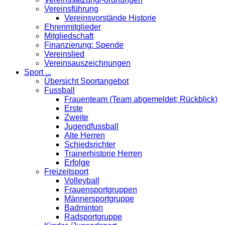
Vereinsführung
Vereinsvorstände Historie
Ehrenmitglieder
Mitgliedschaft
Finanzierung: Spende
Vereinslied
Vereinsauszeichnungen
Sport ...
Übersicht Sportangebot
Fussball
Frauenteam (Team abgemeldet; Rückblick)
Erste
Zweite
Jugendfussball
Alte Herren
Schiedsrichter
Trainerhistorie Herren
Erfolge
Freizeitsport
Volleyball
Frauensportgruppen
Männersportgruppe
Badminton
Radsportgruppe