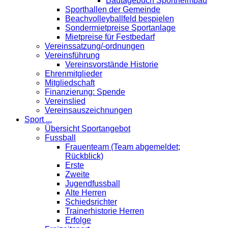
Bautagebuch Sportheimbau
Sporthallen der Gemeinde
Beachvolleyballfeld bespielen
Sondermietpreise Sportanlage
Mietpreise für Festbedarf
Vereinssatzung/-ordnungen
Vereinsführung
Vereinsvorstände Historie
Ehrenmitglieder
Mitgliedschaft
Finanzierung: Spende
Vereinslied
Vereinsauszeichnungen
Sport ...
Übersicht Sportangebot
Fussball
Frauenteam (Team abgemeldet;
Rückblick)
Erste
Zweite
Jugendfussball
Alte Herren
Schiedsrichter
Trainerhistorie Herren
Erfolge