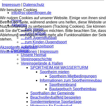
Impressum
|
Datenschutz
Wir benutzen Cookies
info@sv-oberiflingen.de
Wir nutzen Cookies auf unserer Website. Einige von ihnen sind 
Home
Betrieb der Seite, während andere uns helfen, diese Website u
Aktuelles
Nutzererfahrung zu verbessern (Tracking Cookies). Sie können 
... zum Verein
ob Sie die Cookies zulassen möchten. Bitte beachten Sie, dass
... zum Fußball
Ablehnung womöglich nicht mehr alle Funktionalitäten der Seit
... zum Jugendfußball
stehen.
... zum Kinder-/Jugendsport
... zum Freizeitsport
Akzeptieren
Ablehnen
Der Verein
Weitere Informationen
|
Impressum
Unsere Heimat
Vereinsgeschichte
Vereinsgelände & Hallen
SPORTHEIM AM WASSERTURM
Sportheim mieten
Sportheim Mietbedingungen
Informationen zum Sportheimneubau
Sportheimbrand
Bautagebuch Sportheimbau
Sporthallen der Gemeinde
Beachvolleyballfeld bespielen
Sondermietpreise Sportanlage
Mietpreise für Festbedarf