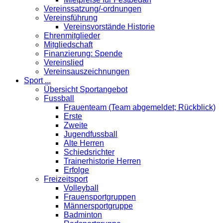
Vereinssatzung/-ordnungen
Vereinsführung
Vereinsvorstände Historie
Ehrenmitglieder
Mitgliedschaft
Finanzierung: Spende
Vereinslied
Vereinsauszeichnungen
Sport ...
Übersicht Sportangebot
Fussball
Frauenteam (Team abgemeldet; Rückblick)
Erste
Zweite
Jugendfussball
Alte Herren
Schiedsrichter
Trainerhistorie Herren
Erfolge
Freizeitsport
Volleyball
Frauensportgruppen
Männersportgruppe
Badminton