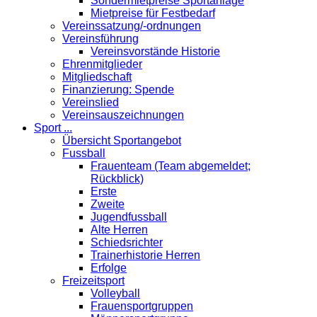
Sondermietpreise Sportanlage
Mietpreise für Festbedarf
Vereinssatzung/-ordnungen
Vereinsführung
Vereinsvorstände Historie
Ehrenmitglieder
Mitgliedschaft
Finanzierung: Spende
Vereinslied
Vereinsauszeichnungen
Sport ...
Übersicht Sportangebot
Fussball
Frauenteam (Team abgemeldet;
Rückblick)
Erste
Zweite
Jugendfussball
Alte Herren
Schiedsrichter
Trainerhistorie Herren
Erfolge
Freizeitsport
Volleyball
Frauensportgruppen