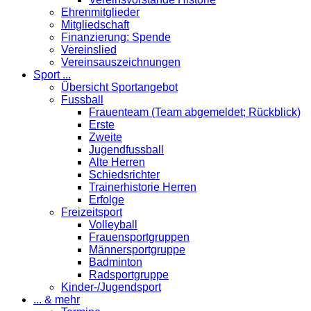
Ehrenmitglieder
Mitgliedschaft
Finanzierung: Spende
Vereinslied
Vereinsauszeichnungen
Sport ...
Übersicht Sportangebot
Fussball
Frauenteam (Team abgemeldet; Rückblick)
Erste
Zweite
Jugendfussball
Alte Herren
Schiedsrichter
Trainerhistorie Herren
Erfolge
Freizeitsport
Volleyball
Frauensportgruppen
Männersportgruppe
Badminton
Radsportgruppe
Kinder-/Jugendsport
... & mehr