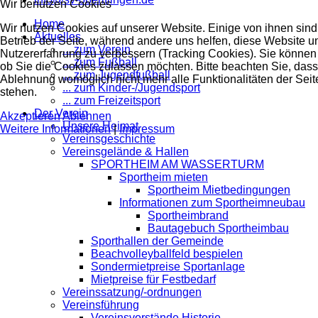
Wir benutzen Cookies
Home
Wir nutzen Cookies auf unserer Website. Einige von ihnen sind 
Aktuelles
Betrieb der Seite, während andere uns helfen, diese Website u
... zum Verein
Nutzererfahrung zu verbessern (Tracking Cookies). Sie können 
... zum Fußball
ob Sie die Cookies zulassen möchten. Bitte beachten Sie, dass
... zum Jugendfußball
Ablehnung womöglich nicht mehr alle Funktionalitäten der Seit
... zum Kinder-/Jugendsport
stehen.
... zum Freizeitsport
Der Verein
Akzeptieren
Ablehnen
Unsere Heimat
Weitere Informationen
|
Impressum
Vereinsgeschichte
Vereinsgelände & Hallen
SPORTHEIM AM WASSERTURM
Sportheim mieten
Sportheim Mietbedingungen
Informationen zum Sportheimneubau
Sportheimbrand
Bautagebuch Sportheimbau
Sporthallen der Gemeinde
Beachvolleyballfeld bespielen
Sondermietpreise Sportanlage
Mietpreise für Festbedarf
Vereinssatzung/-ordnungen
Vereinsführung
Vereinsvorstände Historie