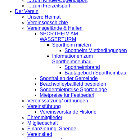
... zum Kinder-/Jugendsport
... zum Freizeitsport
Der Verein
Unsere Heimat
Vereinsgeschichte
Vereinsgelände & Hallen
SPORTHEIM AM
WASSERTURM
Sportheim mieten
Sportheim Mietbedingungen
Informationen zum
Sportheimneubau
Sportheimbrand
Bautagebuch Sportheimbau
Sporthallen der Gemeinde
Beachvolleyballfeld bespielen
Sondermietpreise Sportanlage
Mietpreise für Festbedarf
Vereinssatzung/-ordnungen
Vereinsführung
Vereinsvorstände Historie
Ehrenmitglieder
Mitgliedschaft
Finanzierung: Spende
Vereinslied