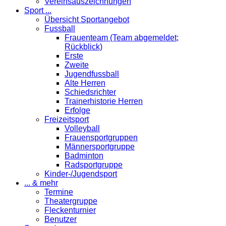
Vereinsauszeichnungen
Sport ...
Übersicht Sportangebot
Fussball
Frauenteam (Team abgemeldet;
Rückblick)
Erste
Zweite
Jugendfussball
Alte Herren
Schiedsrichter
Trainerhistorie Herren
Erfolge
Freizeitsport
Volleyball
Frauensportgruppen
Männersportgruppe
Badminton
Radsportgruppe
Kinder-/Jugendsport
... & mehr
Termine
Theatergruppe
Fleckenturnier
Benutzer