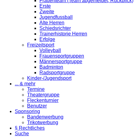
Frauenteam (Team abgemeldet; Rückblick)
Erste
Zweite
Jugendfussball
Alte Herren
Schiedsrichter
Trainerhistorie Herren
Erfolge
Freizeitsport
Volleyball
Frauensportgruppen
Männersportgruppe
Badminton
Radsportgruppe
Kinder-/Jugendsport
... & mehr
Termine
Theatergruppe
Fleckenturnier
Benutzer
Sponsoring
Bandenwerbung
Trikotwerbung
§ Rechtliches
Suche