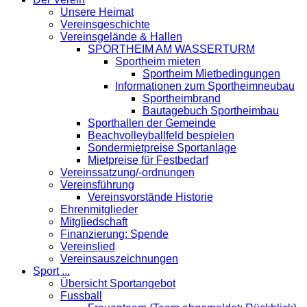
Unsere Heimat
Vereinsgeschichte
Vereinsgelände & Hallen
SPORTHEIM AM WASSERTURM
Sportheim mieten
Sportheim Mietbedingungen
Informationen zum Sportheimneubau
Sportheimbrand
Bautagebuch Sportheimbau
Sporthallen der Gemeinde
Beachvolleyballfeld bespielen
Sondermietpreise Sportanlage
Mietpreise für Festbedarf
Vereinssatzung/-ordnungen
Vereinsführung
Vereinsvorstände Historie
Ehrenmitglieder
Mitgliedschaft
Finanzierung: Spende
Vereinslied
Vereinsauszeichnungen
Sport ...
Übersicht Sportangebot
Fussball