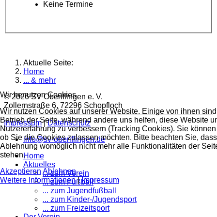
Keine Termine
Aktuelle Seite:
Home
... & mehr
Wir benutzen Cookies
© 2026 SV Oberiflingen e. V.
Zollernstraße 6, 72296 Schopfloch
Wir nutzen Cookies auf unserer Website. Einige von ihnen sind 
Betrieb der Seite, während andere uns helfen, diese Website u
Impressum
|
Datenschutz
Nutzererfahrung zu verbessern (Tracking Cookies). Sie können 
ob Sie die Cookies zulassen möchten. Bitte beachten Sie, dass
info@sv-oberiflingen.de
Ablehnung womöglich nicht mehr alle Funktionalitäten der Seit
stehen.
Home
Aktuelles
Akzeptieren
Ablehnen
... zum Verein
Weitere Informationen
|
Impressum
... zum Fußball
... zum Jugendfußball
... zum Kinder-/Jugendsport
... zum Freizeitsport
Der Verein