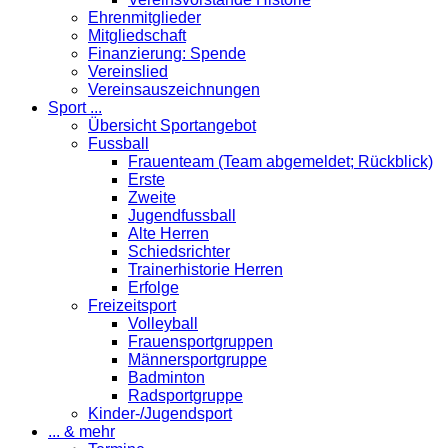
Ehrenmitglieder
Mitgliedschaft
Finanzierung: Spende
Vereinslied
Vereinsauszeichnungen
Sport ...
Übersicht Sportangebot
Fussball
Frauenteam (Team abgemeldet; Rückblick)
Erste
Zweite
Jugendfussball
Alte Herren
Schiedsrichter
Trainerhistorie Herren
Erfolge
Freizeitsport
Volleyball
Frauensportgruppen
Männersportgruppe
Badminton
Radsportgruppe
Kinder-/Jugendsport
... & mehr