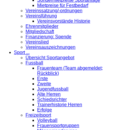
Sondermietpreise Sportanlage
Mietpreise für Festbedarf
Vereinssatzung/-ordnungen
Vereinsführung
Vereinsvorstände Historie
Ehrenmitglieder
Mitgliedschaft
Finanzierung: Spende
Vereinslied
Vereinsauszeichnungen
Sport ...
Übersicht Sportangebot
Fussball
Frauenteam (Team abgemeldet;
Rückblick)
Erste
Zweite
Jugendfussball
Alte Herren
Schiedsrichter
Trainerhistorie Herren
Erfolge
Freizeitsport
Volleyball
Frauensportgruppen