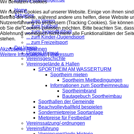
Wir benutzen Cookies
Home
Wir nutzen Cookies auf unserer Website. Einige von ihnen sind 
Aktuelles
Betrieb der Seite, während andere uns helfen, diese Website u
... zum Verein
Nutzererfahrung zu verbessern (Tracking Cookies). Sie können 
... zum Fußball
ob Sie die Cookies zulassen möchten. Bitte beachten Sie, dass
... zum Jugendfußball
Ablehnung womöglich nicht mehr alle Funktionalitäten der Seit
... zum Kinder-/Jugendsport
stehen.
... zum Freizeitsport
Der Verein
Akzeptieren
Ablehnen
Unsere Heimat
Weitere Informationen
|
Impressum
Vereinsgeschichte
Vereinsgelände & Hallen
SPORTHEIM AM WASSERTURM
Sportheim mieten
Sportheim Mietbedingungen
Informationen zum Sportheimneubau
Sportheimbrand
Bautagebuch Sportheimbau
Sporthallen der Gemeinde
Beachvolleyballfeld bespielen
Sondermietpreise Sportanlage
Mietpreise für Festbedarf
Vereinssatzung/-ordnungen
Vereinsführung
Vereinsvorstände Historie