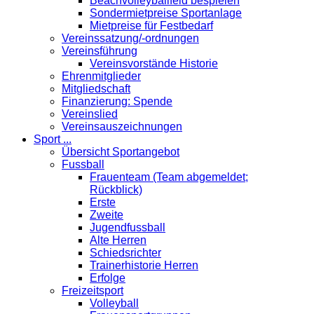
Beachvolleyballfeld bespielen
Sondermietpreise Sportanlage
Mietpreise für Festbedarf
Vereinssatzung/-ordnungen
Vereinsführung
Vereinsvorstände Historie
Ehrenmitglieder
Mitgliedschaft
Finanzierung: Spende
Vereinslied
Vereinsauszeichnungen
Sport ...
Übersicht Sportangebot
Fussball
Frauenteam (Team abgemeldet;
Rückblick)
Erste
Zweite
Jugendfussball
Alte Herren
Schiedsrichter
Trainerhistorie Herren
Erfolge
Freizeitsport
Volleyball