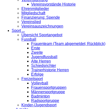
Vereinsvorstände Historie
Ehrenmitglieder
Mitgliedschaft
Finanzierung: Spende
Vereinslied
Vereinsauszeichnungen
Sport ...
Übersicht Sportangebot
Fussball
Frauenteam (Team abgemeldet; Rückblick)
Erste
Zweite
Jugendfussball
Alte Herren
Schiedsrichter
Trainerhistorie Herren
Erfolge
Freizeitsport
Volleyball
Frauensportgruppen
Männersportgruppe
Badminton
Radsportgruppe
Kinder-/Jugendsport