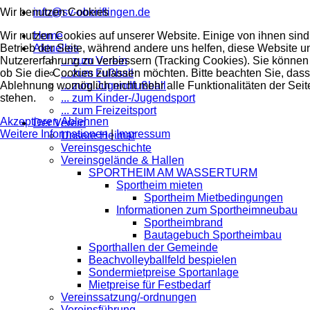
Wir benutzen Cookies
info@sv-oberiflingen.de
Wir nutzen Cookies auf unserer Website. Einige von ihnen sind 
Home
Betrieb der Seite, während andere uns helfen, diese Website u
Aktuelles
Nutzererfahrung zu verbessern (Tracking Cookies). Sie können 
... zum Verein
ob Sie die Cookies zulassen möchten. Bitte beachten Sie, dass
... zum Fußball
Ablehnung womöglich nicht mehr alle Funktionalitäten der Seit
... zum Jugendfußball
stehen.
... zum Kinder-/Jugendsport
... zum Freizeitsport
Akzeptieren
Ablehnen
Der Verein
Weitere Informationen
|
Impressum
Unsere Heimat
Vereinsgeschichte
Vereinsgelände & Hallen
SPORTHEIM AM WASSERTURM
Sportheim mieten
Sportheim Mietbedingungen
Informationen zum Sportheimneubau
Sportheimbrand
Bautagebuch Sportheimbau
Sporthallen der Gemeinde
Beachvolleyballfeld bespielen
Sondermietpreise Sportanlage
Mietpreise für Festbedarf
Vereinssatzung/-ordnungen
Vereinsführung