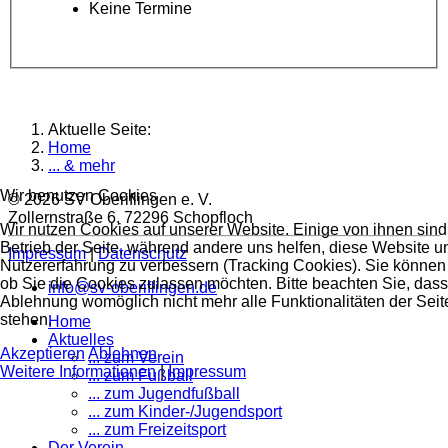
Keine Termine
Aktuelle Seite:
Home
... & mehr
Wir benutzen Cookies
© 2026 SV Oberiflingen e. V.
Zollernstraße 6, 72296 Schopfloch
Wir nutzen Cookies auf unserer Website. Einige von ihnen sind 
Betrieb der Seite, während andere uns helfen, diese Website u
Impressum
|
Datenschutz
Nutzererfahrung zu verbessern (Tracking Cookies). Sie können 
ob Sie die Cookies zulassen möchten. Bitte beachten Sie, dass
info@sv-oberiflingen.de
Ablehnung womöglich nicht mehr alle Funktionalitäten der Seit
stehen.
Home
Aktuelles
Akzeptieren
Ablehnen
... zum Verein
Weitere Informationen
|
Impressum
... zum Fußball
... zum Jugendfußball
... zum Kinder-/Jugendsport
... zum Freizeitsport
Der Verein