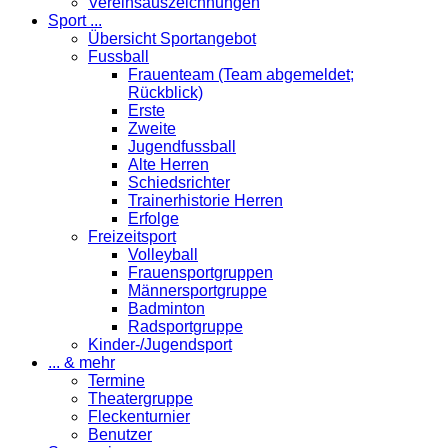
Vereinsauszeichnungen
Sport ...
Übersicht Sportangebot
Fussball
Frauenteam (Team abgemeldet;
Rückblick)
Erste
Zweite
Jugendfussball
Alte Herren
Schiedsrichter
Trainerhistorie Herren
Erfolge
Freizeitsport
Volleyball
Frauensportgruppen
Männersportgruppe
Badminton
Radsportgruppe
Kinder-/Jugendsport
... & mehr
Termine
Theatergruppe
Fleckenturnier
Benutzer