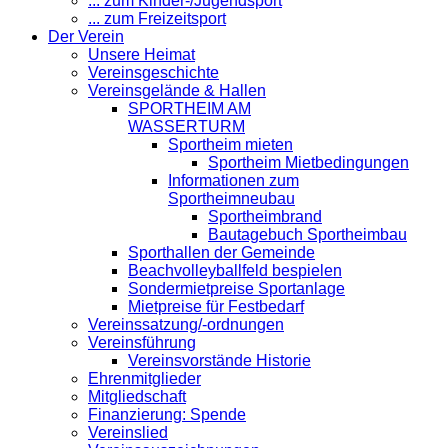
... zum Kinder-/Jugendsport
... zum Freizeitsport
Der Verein
Unsere Heimat
Vereinsgeschichte
Vereinsgelände & Hallen
SPORTHEIM AM
WASSERTURM
Sportheim mieten
Sportheim Mietbedingungen
Informationen zum
Sportheimneubau
Sportheimbrand
Bautagebuch Sportheimbau
Sporthallen der Gemeinde
Beachvolleyballfeld bespielen
Sondermietpreise Sportanlage
Mietpreise für Festbedarf
Vereinssatzung/-ordnungen
Vereinsführung
Vereinsvorstände Historie
Ehrenmitglieder
Mitgliedschaft
Finanzierung: Spende
Vereinslied