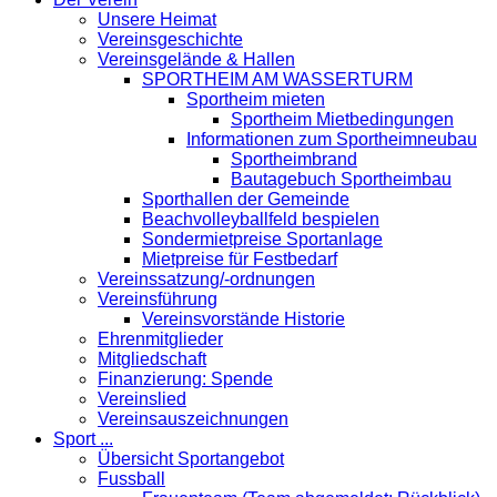
Unsere Heimat
Vereinsgeschichte
Vereinsgelände & Hallen
SPORTHEIM AM WASSERTURM
Sportheim mieten
Sportheim Mietbedingungen
Informationen zum Sportheimneubau
Sportheimbrand
Bautagebuch Sportheimbau
Sporthallen der Gemeinde
Beachvolleyballfeld bespielen
Sondermietpreise Sportanlage
Mietpreise für Festbedarf
Vereinssatzung/-ordnungen
Vereinsführung
Vereinsvorstände Historie
Ehrenmitglieder
Mitgliedschaft
Finanzierung: Spende
Vereinslied
Vereinsauszeichnungen
Sport ...
Übersicht Sportangebot
Fussball