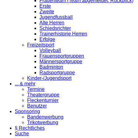
Frauenteam (Team abgemeldet; Rückblick)
Erste
Zweite
Jugendfussball
Alte Herren
Schiedsrichter
Trainerhistorie Herren
Erfolge
Freizeitsport
Volleyball
Frauensportgruppen
Männersportgruppe
Badminton
Radsportgruppe
Kinder-/Jugendsport
... & mehr
Termine
Theatergruppe
Fleckenturnier
Benutzer
Sponsoring
Bandenwerbung
Trikotwerbung
§ Rechtliches
Suche