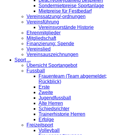
Beachvolleyballfeld bespielen
Sondermietpreise Sportanlage
Mietpreise für Festbedarf
Vereinssatzung/-ordnungen
Vereinsführung
Vereinsvorstände Historie
Ehrenmitglieder
Mitgliedschaft
Finanzierung: Spende
Vereinslied
Vereinsauszeichnungen
Sport ...
Übersicht Sportangebot
Fussball
Frauenteam (Team abgemeldet;
Rückblick)
Erste
Zweite
Jugendfussball
Alte Herren
Schiedsrichter
Trainerhistorie Herren
Erfolge
Freizeitsport
Volleyball