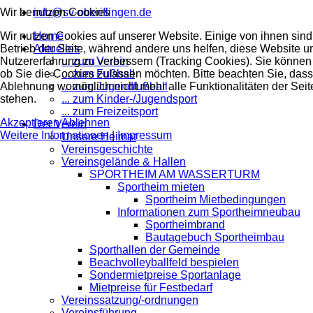
Wir benutzen Cookies
info@sv-oberiflingen.de
Wir nutzen Cookies auf unserer Website. Einige von ihnen sind 
Home
Betrieb der Seite, während andere uns helfen, diese Website u
Aktuelles
Nutzererfahrung zu verbessern (Tracking Cookies). Sie können 
... zum Verein
ob Sie die Cookies zulassen möchten. Bitte beachten Sie, dass
... zum Fußball
Ablehnung womöglich nicht mehr alle Funktionalitäten der Seit
... zum Jugendfußball
stehen.
... zum Kinder-/Jugendsport
... zum Freizeitsport
Akzeptieren
Ablehnen
Der Verein
Weitere Informationen
|
Impressum
Unsere Heimat
Vereinsgeschichte
Vereinsgelände & Hallen
SPORTHEIM AM WASSERTURM
Sportheim mieten
Sportheim Mietbedingungen
Informationen zum Sportheimneubau
Sportheimbrand
Bautagebuch Sportheimbau
Sporthallen der Gemeinde
Beachvolleyballfeld bespielen
Sondermietpreise Sportanlage
Mietpreise für Festbedarf
Vereinssatzung/-ordnungen
Vereinsführung