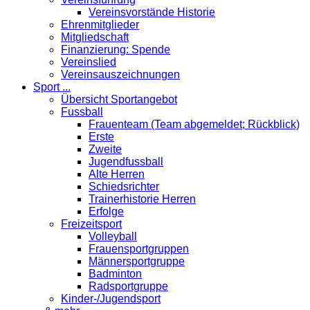
Vereinsvorstände Historie
Ehrenmitglieder
Mitgliedschaft
Finanzierung: Spende
Vereinslied
Vereinsauszeichnungen
Sport ...
Übersicht Sportangebot
Fussball
Frauenteam (Team abgemeldet; Rückblick)
Erste
Zweite
Jugendfussball
Alte Herren
Schiedsrichter
Trainerhistorie Herren
Erfolge
Freizeitsport
Volleyball
Frauensportgruppen
Männersportgruppe
Badminton
Radsportgruppe
Kinder-/Jugendsport