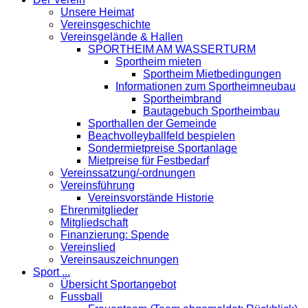
Unsere Heimat
Vereinsgeschichte
Vereinsgelände & Hallen
SPORTHEIM AM WASSERTURM
Sportheim mieten
Sportheim Mietbedingungen
Informationen zum Sportheimneubau
Sportheimbrand
Bautagebuch Sportheimbau
Sporthallen der Gemeinde
Beachvolleyballfeld bespielen
Sondermietpreise Sportanlage
Mietpreise für Festbedarf
Vereinssatzung/-ordnungen
Vereinsführung
Vereinsvorstände Historie
Ehrenmitglieder
Mitgliedschaft
Finanzierung: Spende
Vereinslied
Vereinsauszeichnungen
Sport ...
Übersicht Sportangebot
Fussball