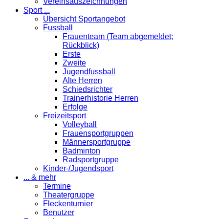
Vereinsauszeichnungen
Sport ...
Übersicht Sportangebot
Fussball
Frauenteam (Team abgemeldet;
Rückblick)
Erste
Zweite
Jugendfussball
Alte Herren
Schiedsrichter
Trainerhistorie Herren
Erfolge
Freizeitsport
Volleyball
Frauensportgruppen
Männersportgruppe
Badminton
Radsportgruppe
Kinder-/Jugendsport
... & mehr
Termine
Theatergruppe
Fleckenturnier
Benutzer