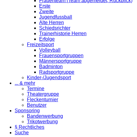
Frauenteam (Team abgemeldet; Rückblick)
Erste
Zweite
Jugendfussball
Alte Herren
Schiedsrichter
Trainerhistorie Herren
Erfolge
Freizeitsport
Volleyball
Frauensportgruppen
Männersportgruppe
Badminton
Radsportgruppe
Kinder-/Jugendsport
... & mehr
Termine
Theatergruppe
Fleckenturnier
Benutzer
Sponsoring
Bandenwerbung
Trikotwerbung
§ Rechtliches
Suche