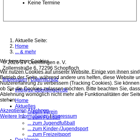
Keine Termine
Aktuelle Seite:
Home
... & mehr
Wir benutzen Cookies
© 2026 SV Oberiflingen e. V.
Zollernstraße 6, 72296 Schopfloch
Wir nutzen Cookies auf unserer Website. Einige von ihnen sind 
Betrieb der Seite, während andere uns helfen, diese Website u
Impressum
|
Datenschutz
Nutzererfahrung zu verbessern (Tracking Cookies). Sie können 
ob Sie die Cookies zulassen möchten. Bitte beachten Sie, dass
info@sv-oberiflingen.de
Ablehnung womöglich nicht mehr alle Funktionalitäten der Seit
stehen.
Home
Aktuelles
Akzeptieren
Ablehnen
... zum Verein
Weitere Informationen
|
Impressum
... zum Fußball
... zum Jugendfußball
... zum Kinder-/Jugendsport
... zum Freizeitsport
Der Verein