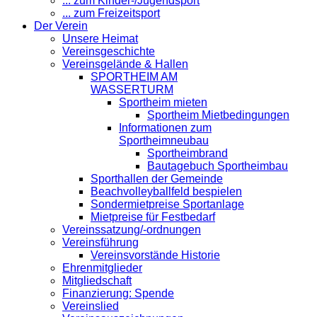
... zum Kinder-/Jugendsport
... zum Freizeitsport
Der Verein
Unsere Heimat
Vereinsgeschichte
Vereinsgelände & Hallen
SPORTHEIM AM
WASSERTURM
Sportheim mieten
Sportheim Mietbedingungen
Informationen zum
Sportheimneubau
Sportheimbrand
Bautagebuch Sportheimbau
Sporthallen der Gemeinde
Beachvolleyballfeld bespielen
Sondermietpreise Sportanlage
Mietpreise für Festbedarf
Vereinssatzung/-ordnungen
Vereinsführung
Vereinsvorstände Historie
Ehrenmitglieder
Mitgliedschaft
Finanzierung: Spende
Vereinslied