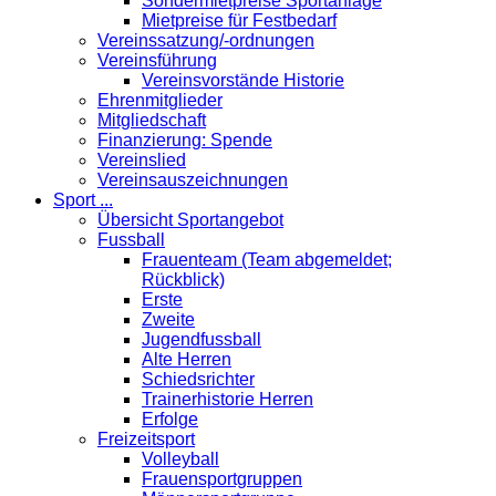
Sondermietpreise Sportanlage
Mietpreise für Festbedarf
Vereinssatzung/-ordnungen
Vereinsführung
Vereinsvorstände Historie
Ehrenmitglieder
Mitgliedschaft
Finanzierung: Spende
Vereinslied
Vereinsauszeichnungen
Sport ...
Übersicht Sportangebot
Fussball
Frauenteam (Team abgemeldet;
Rückblick)
Erste
Zweite
Jugendfussball
Alte Herren
Schiedsrichter
Trainerhistorie Herren
Erfolge
Freizeitsport
Volleyball
Frauensportgruppen