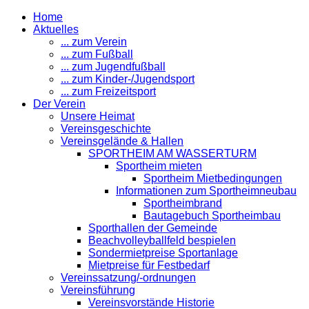
Home
Aktuelles
... zum Verein
... zum Fußball
... zum Jugendfußball
... zum Kinder-/Jugendsport
... zum Freizeitsport
Der Verein
Unsere Heimat
Vereinsgeschichte
Vereinsgelände & Hallen
SPORTHEIM AM WASSERTURM
Sportheim mieten
Sportheim Mietbedingungen
Informationen zum Sportheimneubau
Sportheimbrand
Bautagebuch Sportheimbau
Sporthallen der Gemeinde
Beachvolleyballfeld bespielen
Sondermietpreise Sportanlage
Mietpreise für Festbedarf
Vereinssatzung/-ordnungen
Vereinsführung
Vereinsvorstände Historie