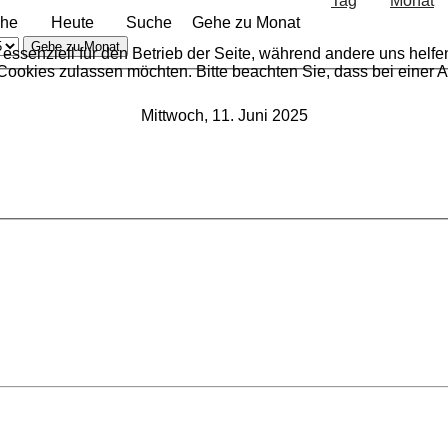
he
Heute
Suche
Gehe zu Monat
Gehe zu Monat
 essenziell für den Betrieb der Seite, während andere uns helf
 Cookies zulassen möchten. Bitte beachten Sie, dass bei einer 
Mittwoch, 11. Juni 2025