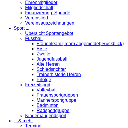
Ehrenmitglieder
Mitgliedschaft
Finanzierung: Spende
Vereinslied
Vereinsauszeichnungen
Sport ...
Übersicht Sportangebot
Fussball
Frauenteam (Team abgemeldet; Rückblick)
Erste
Zweite
Jugendfussball
Alte Herren
Schiedsrichter
Trainerhistorie Herren
Erfolge
Freizeitsport
Volleyball
Frauensportgruppen
Männersportgruppe
Badminton
Radsportgruppe
Kinder-/Jugendsport
... & mehr
Termine