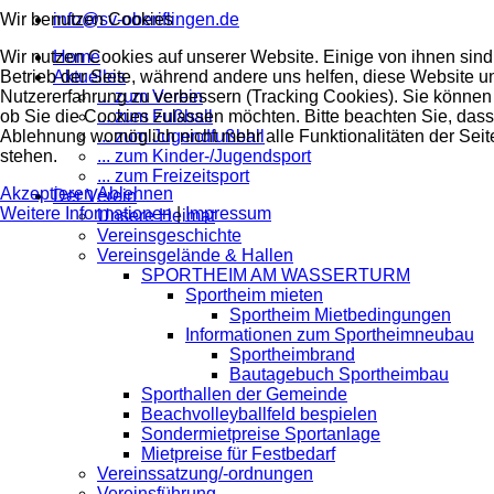
Wir benutzen Cookies
info@sv-oberiflingen.de
Wir nutzen Cookies auf unserer Website. Einige von ihnen sind 
Home
Betrieb der Seite, während andere uns helfen, diese Website u
Aktuelles
Nutzererfahrung zu verbessern (Tracking Cookies). Sie können 
... zum Verein
ob Sie die Cookies zulassen möchten. Bitte beachten Sie, dass
... zum Fußball
Ablehnung womöglich nicht mehr alle Funktionalitäten der Seit
... zum Jugendfußball
stehen.
... zum Kinder-/Jugendsport
... zum Freizeitsport
Akzeptieren
Ablehnen
Der Verein
Weitere Informationen
|
Impressum
Unsere Heimat
Vereinsgeschichte
Vereinsgelände & Hallen
SPORTHEIM AM WASSERTURM
Sportheim mieten
Sportheim Mietbedingungen
Informationen zum Sportheimneubau
Sportheimbrand
Bautagebuch Sportheimbau
Sporthallen der Gemeinde
Beachvolleyballfeld bespielen
Sondermietpreise Sportanlage
Mietpreise für Festbedarf
Vereinssatzung/-ordnungen
Vereinsführung