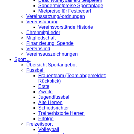
Beachvolleyballfeld bespielen
Sondermietpreise Sportanlage
Mietpreise für Festbedarf
Vereinssatzung/-ordnungen
Vereinsführung
Vereinsvorstände Historie
Ehrenmitglieder
Mitgliedschaft
Finanzierung: Spende
Vereinslied
Vereinsauszeichnungen
Sport ...
Übersicht Sportangebot
Fussball
Frauenteam (Team abgemeldet;
Rückblick)
Erste
Zweite
Jugendfussball
Alte Herren
Schiedsrichter
Trainerhistorie Herren
Erfolge
Freizeitsport
Volleyball