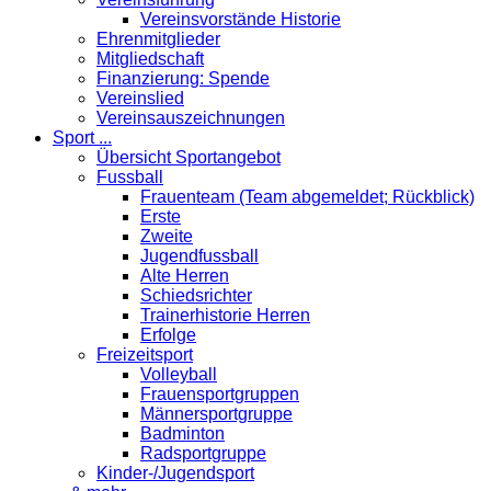
Vereinsvorstände Historie
Ehrenmitglieder
Mitgliedschaft
Finanzierung: Spende
Vereinslied
Vereinsauszeichnungen
Sport ...
Übersicht Sportangebot
Fussball
Frauenteam (Team abgemeldet; Rückblick)
Erste
Zweite
Jugendfussball
Alte Herren
Schiedsrichter
Trainerhistorie Herren
Erfolge
Freizeitsport
Volleyball
Frauensportgruppen
Männersportgruppe
Badminton
Radsportgruppe
Kinder-/Jugendsport