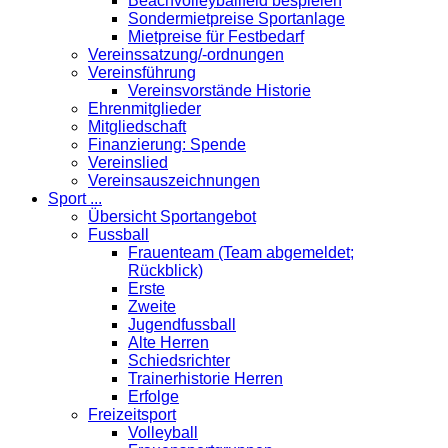
Beachvolleyballfeld bespielen
Sondermietpreise Sportanlage
Mietpreise für Festbedarf
Vereinssatzung/-ordnungen
Vereinsführung
Vereinsvorstände Historie
Ehrenmitglieder
Mitgliedschaft
Finanzierung: Spende
Vereinslied
Vereinsauszeichnungen
Sport ...
Übersicht Sportangebot
Fussball
Frauenteam (Team abgemeldet;
Rückblick)
Erste
Zweite
Jugendfussball
Alte Herren
Schiedsrichter
Trainerhistorie Herren
Erfolge
Freizeitsport
Volleyball