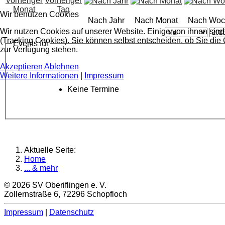
Wir benutzen Cookies
Nach Jahr
Nach Monat
Nach Woc
Wir nutzen Cookies auf unserer Website. Einige von ihnen sind
(Tracking Cookies). Sie können selbst entscheiden, ob Sie die
Events für
zur Verfügung stehen.
Akzeptieren
Ablehnen
Weitere Informationen
|
Impressum
Keine Termine
Aktuelle Seite:
Home
... & mehr
© 2026 SV Oberiflingen e. V.
Zollernstraße 6, 72296 Schopfloch
Impressum
|
Datenschutz