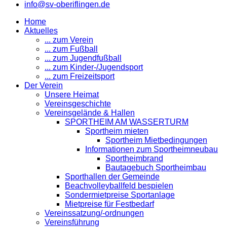
info@sv-oberiflingen.de
Home
Aktuelles
... zum Verein
... zum Fußball
... zum Jugendfußball
... zum Kinder-/Jugendsport
... zum Freizeitsport
Der Verein
Unsere Heimat
Vereinsgeschichte
Vereinsgelände & Hallen
SPORTHEIM AM WASSERTURM
Sportheim mieten
Sportheim Mietbedingungen
Informationen zum Sportheimneubau
Sportheimbrand
Bautagebuch Sportheimbau
Sporthallen der Gemeinde
Beachvolleyballfeld bespielen
Sondermietpreise Sportanlage
Mietpreise für Festbedarf
Vereinssatzung/-ordnungen
Vereinsführung