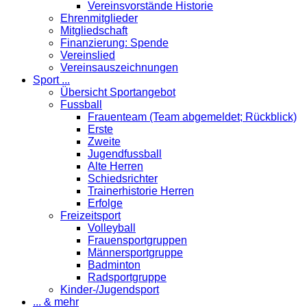
Vereinsvorstände Historie
Ehrenmitglieder
Mitgliedschaft
Finanzierung: Spende
Vereinslied
Vereinsauszeichnungen
Sport ...
Übersicht Sportangebot
Fussball
Frauenteam (Team abgemeldet; Rückblick)
Erste
Zweite
Jugendfussball
Alte Herren
Schiedsrichter
Trainerhistorie Herren
Erfolge
Freizeitsport
Volleyball
Frauensportgruppen
Männersportgruppe
Badminton
Radsportgruppe
Kinder-/Jugendsport
... & mehr