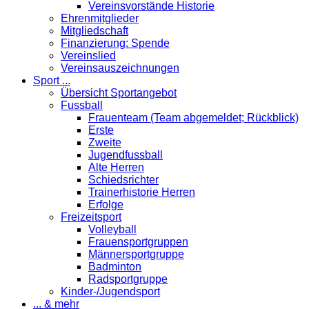
Vereinsvorstände Historie
Ehrenmitglieder
Mitgliedschaft
Finanzierung: Spende
Vereinslied
Vereinsauszeichnungen
Sport ...
Übersicht Sportangebot
Fussball
Frauenteam (Team abgemeldet; Rückblick)
Erste
Zweite
Jugendfussball
Alte Herren
Schiedsrichter
Trainerhistorie Herren
Erfolge
Freizeitsport
Volleyball
Frauensportgruppen
Männersportgruppe
Badminton
Radsportgruppe
Kinder-/Jugendsport
... & mehr