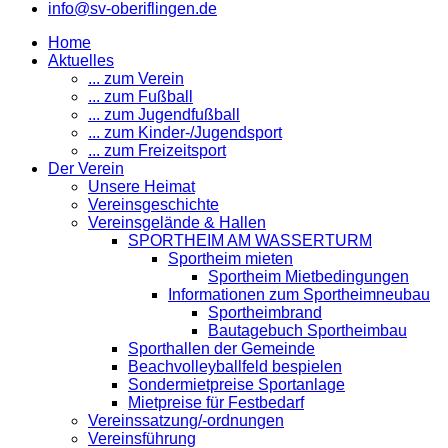
info@sv-oberiflingen.de
Home
Aktuelles
... zum Verein
... zum Fußball
... zum Jugendfußball
... zum Kinder-/Jugendsport
... zum Freizeitsport
Der Verein
Unsere Heimat
Vereinsgeschichte
Vereinsgelände & Hallen
SPORTHEIM AM WASSERTURM
Sportheim mieten
Sportheim Mietbedingungen
Informationen zum Sportheimneubau
Sportheimbrand
Bautagebuch Sportheimbau
Sporthallen der Gemeinde
Beachvolleyballfeld bespielen
Sondermietpreise Sportanlage
Mietpreise für Festbedarf
Vereinssatzung/-ordnungen
Vereinsführung