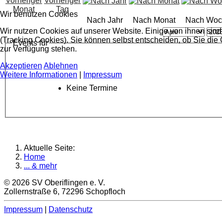
Wir benutzen Cookies
Nach Jahr
Nach Monat
Nach Woc
Wir nutzen Cookies auf unserer Website. Einige von ihnen sind
(Tracking Cookies). Sie können selbst entscheiden, ob Sie die
Events für
zur Verfügung stehen.
Akzeptieren
Ablehnen
Weitere Informationen
|
Impressum
Keine Termine
Aktuelle Seite:
Home
... & mehr
© 2026 SV Oberiflingen e. V.
Zollernstraße 6, 72296 Schopfloch
Impressum
|
Datenschutz