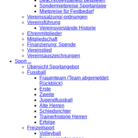
Beachvolleyballfeld bespielen
Sondermietpreise Sportanlage
Mietpreise für Festbedarf
Vereinssatzung/-ordnungen
Vereinsführung
Vereinsvorstände Historie
Ehrenmitglieder
Mitgliedschaft
Finanzierung: Spende
Vereinslied
Vereinsauszeichnungen
Sport ...
Übersicht Sportangebot
Fussball
Frauenteam (Team abgemeldet;
Rückblick)
Erste
Zweite
Jugendfussball
Alte Herren
Schiedsrichter
Trainerhistorie Herren
Erfolge
Freizeitsport
Volleyball