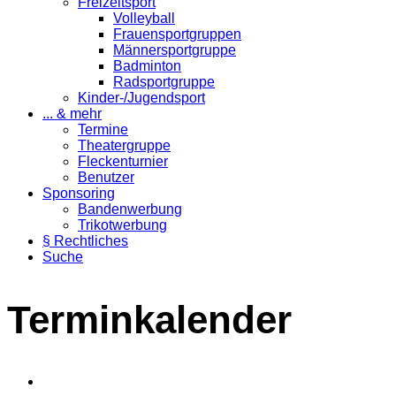
Freizeitsport
Volleyball
Frauensportgruppen
Männersportgruppe
Badminton
Radsportgruppe
Kinder-/Jugendsport
... & mehr
Termine
Theatergruppe
Fleckenturnier
Benutzer
Sponsoring
Bandenwerbung
Trikotwerbung
§ Rechtliches
Suche
Terminkalender