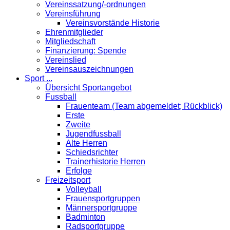
Vereinssatzung/-ordnungen
Vereinsführung
Vereinsvorstände Historie
Ehrenmitglieder
Mitgliedschaft
Finanzierung: Spende
Vereinslied
Vereinsauszeichnungen
Sport ...
Übersicht Sportangebot
Fussball
Frauenteam (Team abgemeldet; Rückblick)
Erste
Zweite
Jugendfussball
Alte Herren
Schiedsrichter
Trainerhistorie Herren
Erfolge
Freizeitsport
Volleyball
Frauensportgruppen
Männersportgruppe
Badminton
Radsportgruppe