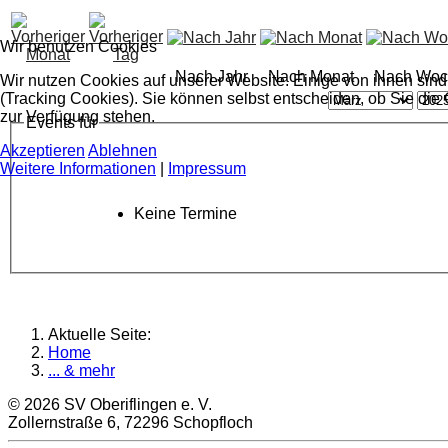
Wir benutzen Cookies
Nach Jahr
Nach Monat
Nach Woc
Wir nutzen Cookies auf unserer Website. Einige von ihnen sind
(Tracking Cookies). Sie können selbst entscheiden, ob Sie die
zur Verfügung stehen.
Events für
Akzeptieren
Ablehnen
Weitere Informationen
|
Impressum
Keine Termine
Aktuelle Seite:
Home
... & mehr
© 2026 SV Oberiflingen e. V.
Zollernstraße 6, 72296 Schopfloch