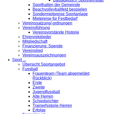
Bautagebuch Sportheimbau
Sporthallen der Gemeinde
Beachvolleyballfeld bespielen
Sondermietpreise Sportanlage
Mietpreise für Festbedarf
Vereinssatzung/-ordnungen
Vereinsführung
Vereinsvorstände Historie
Ehrenmitglieder
Mitgliedschaft
Finanzierung: Spende
Vereinslied
Vereinsauszeichnungen
Sport ...
Übersicht Sportangebot
Fussball
Frauenteam (Team abgemeldet;
Rückblick)
Erste
Zweite
Jugendfussball
Alte Herren
Schiedsrichter
Trainerhistorie Herren
Erfolge