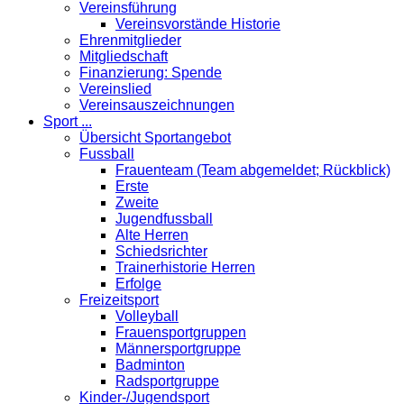
Vereinsführung
Vereinsvorstände Historie
Ehrenmitglieder
Mitgliedschaft
Finanzierung: Spende
Vereinslied
Vereinsauszeichnungen
Sport ...
Übersicht Sportangebot
Fussball
Frauenteam (Team abgemeldet; Rückblick)
Erste
Zweite
Jugendfussball
Alte Herren
Schiedsrichter
Trainerhistorie Herren
Erfolge
Freizeitsport
Volleyball
Frauensportgruppen
Männersportgruppe
Badminton
Radsportgruppe
Kinder-/Jugendsport