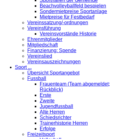
Sporthallen der Gemeinde
Beachvolleyballfeld bespielen
Sondermietpreise Sportanlage
Mietpreise für Festbedarf
Vereinssatzung/-ordnungen
Vereinsführung
Vereinsvorstände Historie
Ehrenmitglieder
Mitgliedschaft
Finanzierung: Spende
Vereinslied
Vereinsauszeichnungen
Sport ...
Übersicht Sportangebot
Fussball
Frauenteam (Team abgemeldet;
Rückblick)
Erste
Zweite
Jugendfussball
Alte Herren
Schiedsrichter
Trainerhistorie Herren
Erfolge
Freizeitsport