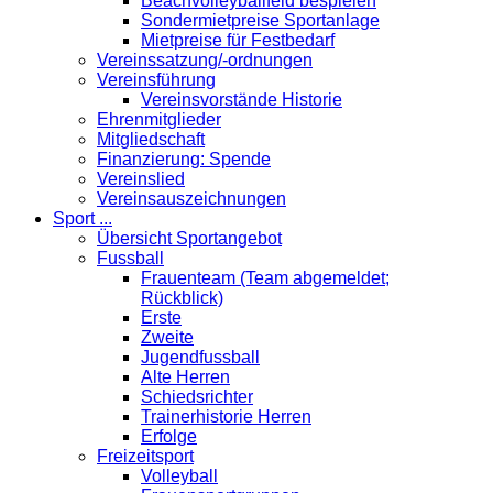
Beachvolleyballfeld bespielen
Sondermietpreise Sportanlage
Mietpreise für Festbedarf
Vereinssatzung/-ordnungen
Vereinsführung
Vereinsvorstände Historie
Ehrenmitglieder
Mitgliedschaft
Finanzierung: Spende
Vereinslied
Vereinsauszeichnungen
Sport ...
Übersicht Sportangebot
Fussball
Frauenteam (Team abgemeldet;
Rückblick)
Erste
Zweite
Jugendfussball
Alte Herren
Schiedsrichter
Trainerhistorie Herren
Erfolge
Freizeitsport
Volleyball