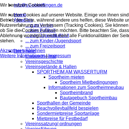
Wir benutzen Cookies
info@sv-oberiflingen.de
Wir nutzen Cookies auf unserer Website. Einige von ihnen sind 
Home
Betrieb der Seite, während andere uns helfen, diese Website u
Aktuelles
Nutzererfahrung zu verbessern (Tracking Cookies). Sie können 
... zum Verein
ob Sie die Cookies zulassen möchten. Bitte beachten Sie, dass
... zum Fußball
Ablehnung womöglich nicht mehr alle Funktionalitäten der Seit
... zum Jugendfußball
stehen.
... zum Kinder-/Jugendsport
... zum Freizeitsport
Akzeptieren
Ablehnen
Der Verein
Weitere Informationen
|
Impressum
Unsere Heimat
Vereinsgeschichte
Vereinsgelände & Hallen
SPORTHEIM AM WASSERTURM
Sportheim mieten
Sportheim Mietbedingungen
Informationen zum Sportheimneubau
Sportheimbrand
Bautagebuch Sportheimbau
Sporthallen der Gemeinde
Beachvolleyballfeld bespielen
Sondermietpreise Sportanlage
Mietpreise für Festbedarf
Vereinssatzung/-ordnungen
Vereinsführung