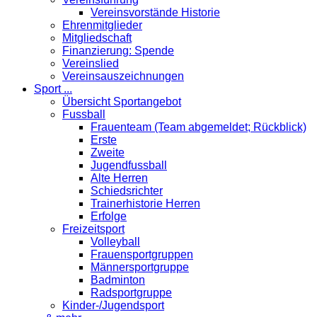
Vereinsvorstände Historie
Ehrenmitglieder
Mitgliedschaft
Finanzierung: Spende
Vereinslied
Vereinsauszeichnungen
Sport ...
Übersicht Sportangebot
Fussball
Frauenteam (Team abgemeldet; Rückblick)
Erste
Zweite
Jugendfussball
Alte Herren
Schiedsrichter
Trainerhistorie Herren
Erfolge
Freizeitsport
Volleyball
Frauensportgruppen
Männersportgruppe
Badminton
Radsportgruppe
Kinder-/Jugendsport