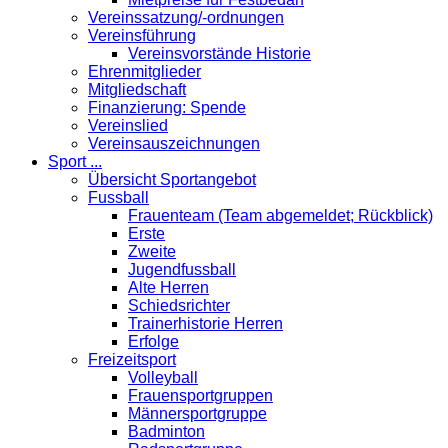
Vereinssatzung/-ordnungen
Vereinsführung
Vereinsvorstände Historie
Ehrenmitglieder
Mitgliedschaft
Finanzierung: Spende
Vereinslied
Vereinsauszeichnungen
Sport ...
Übersicht Sportangebot
Fussball
Frauenteam (Team abgemeldet; Rückblick)
Erste
Zweite
Jugendfussball
Alte Herren
Schiedsrichter
Trainerhistorie Herren
Erfolge
Freizeitsport
Volleyball
Frauensportgruppen
Männersportgruppe
Badminton