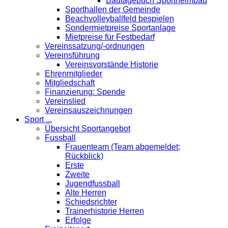
Bautagebuch Sportheimbau
Sporthallen der Gemeinde
Beachvolleyballfeld bespielen
Sondermietpreise Sportanlage
Mietpreise für Festbedarf
Vereinssatzung/-ordnungen
Vereinsführung
Vereinsvorstände Historie
Ehrenmitglieder
Mitgliedschaft
Finanzierung: Spende
Vereinslied
Vereinsauszeichnungen
Sport ...
Übersicht Sportangebot
Fussball
Frauenteam (Team abgemeldet;
Rückblick)
Erste
Zweite
Jugendfussball
Alte Herren
Schiedsrichter
Trainerhistorie Herren
Erfolge