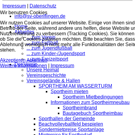
Impressum
|
Datenschutz
Wir benutzen Cookies
info@sv-oberiflingen.de
Wir nutzen Cookies auf unserer Website. Einige von ihnen sind 
Home
Betrieb der Seite, während andere uns helfen, diese Website u
Aktuelles
Nutzererfahrung zu verbessern (Tracking Cookies). Sie können 
... zum Verein
ob Sie die Cookies zulassen möchten. Bitte beachten Sie, dass
... zum Fußball
Ablehnung womöglich nicht mehr alle Funktionalitäten der Seit
... zum Jugendfußball
stehen.
... zum Kinder-/Jugendsport
... zum Freizeitsport
Akzeptieren
Ablehnen
Der Verein
Weitere Informationen
|
Impressum
Unsere Heimat
Vereinsgeschichte
Vereinsgelände & Hallen
SPORTHEIM AM WASSERTURM
Sportheim mieten
Sportheim Mietbedingungen
Informationen zum Sportheimneubau
Sportheimbrand
Bautagebuch Sportheimbau
Sporthallen der Gemeinde
Beachvolleyballfeld bespielen
Sondermietpreise Sportanlage
Mietpreise für Festbedarf