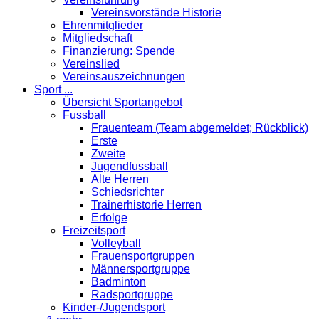
Vereinsvorstände Historie
Ehrenmitglieder
Mitgliedschaft
Finanzierung: Spende
Vereinslied
Vereinsauszeichnungen
Sport ...
Übersicht Sportangebot
Fussball
Frauenteam (Team abgemeldet; Rückblick)
Erste
Zweite
Jugendfussball
Alte Herren
Schiedsrichter
Trainerhistorie Herren
Erfolge
Freizeitsport
Volleyball
Frauensportgruppen
Männersportgruppe
Badminton
Radsportgruppe
Kinder-/Jugendsport