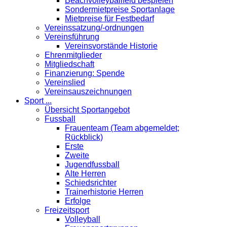
Beachvolleyballfeld bespielen
Sondermietpreise Sportanlage
Mietpreise für Festbedarf
Vereinssatzung/-ordnungen
Vereinsführung
Vereinsvorstände Historie
Ehrenmitglieder
Mitgliedschaft
Finanzierung: Spende
Vereinslied
Vereinsauszeichnungen
Sport ...
Übersicht Sportangebot
Fussball
Frauenteam (Team abgemeldet;
Rückblick)
Erste
Zweite
Jugendfussball
Alte Herren
Schiedsrichter
Trainerhistorie Herren
Erfolge
Freizeitsport
Volleyball