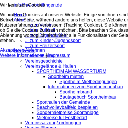
Wir benutzen Cookies
info@sv-oberiflingen.de
Wir nutzen Cookies auf unserer Website. Einige von ihnen sind 
Home
Betrieb der Seite, während andere uns helfen, diese Website u
Aktuelles
Nutzererfahrung zu verbessern (Tracking Cookies). Sie können 
... zum Verein
ob Sie die Cookies zulassen möchten. Bitte beachten Sie, dass
... zum Fußball
Ablehnung womöglich nicht mehr alle Funktionalitäten der Seit
... zum Jugendfußball
stehen.
... zum Kinder-/Jugendsport
... zum Freizeitsport
Akzeptieren
Ablehnen
Der Verein
Weitere Informationen
|
Impressum
Unsere Heimat
Vereinsgeschichte
Vereinsgelände & Hallen
SPORTHEIM AM WASSERTURM
Sportheim mieten
Sportheim Mietbedingungen
Informationen zum Sportheimneubau
Sportheimbrand
Bautagebuch Sportheimbau
Sporthallen der Gemeinde
Beachvolleyballfeld bespielen
Sondermietpreise Sportanlage
Mietpreise für Festbedarf
Vereinssatzung/-ordnungen
Vereinsführung