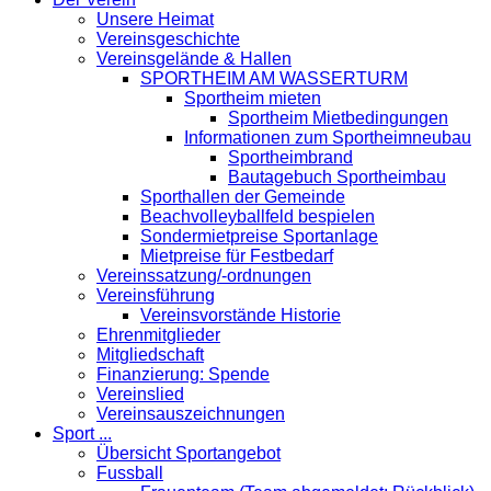
Unsere Heimat
Vereinsgeschichte
Vereinsgelände & Hallen
SPORTHEIM AM WASSERTURM
Sportheim mieten
Sportheim Mietbedingungen
Informationen zum Sportheimneubau
Sportheimbrand
Bautagebuch Sportheimbau
Sporthallen der Gemeinde
Beachvolleyballfeld bespielen
Sondermietpreise Sportanlage
Mietpreise für Festbedarf
Vereinssatzung/-ordnungen
Vereinsführung
Vereinsvorstände Historie
Ehrenmitglieder
Mitgliedschaft
Finanzierung: Spende
Vereinslied
Vereinsauszeichnungen
Sport ...
Übersicht Sportangebot
Fussball