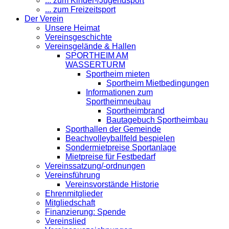
... zum Kinder-/Jugendsport
... zum Freizeitsport
Der Verein
Unsere Heimat
Vereinsgeschichte
Vereinsgelände & Hallen
SPORTHEIM AM
WASSERTURM
Sportheim mieten
Sportheim Mietbedingungen
Informationen zum
Sportheimneubau
Sportheimbrand
Bautagebuch Sportheimbau
Sporthallen der Gemeinde
Beachvolleyballfeld bespielen
Sondermietpreise Sportanlage
Mietpreise für Festbedarf
Vereinssatzung/-ordnungen
Vereinsführung
Vereinsvorstände Historie
Ehrenmitglieder
Mitgliedschaft
Finanzierung: Spende
Vereinslied