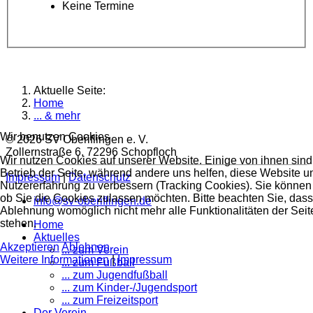
Keine Termine
Aktuelle Seite:
Home
... & mehr
Wir benutzen Cookies
© 2026 SV Oberiflingen e. V.
Zollernstraße 6, 72296 Schopfloch
Wir nutzen Cookies auf unserer Website. Einige von ihnen sind 
Betrieb der Seite, während andere uns helfen, diese Website u
Impressum
|
Datenschutz
Nutzererfahrung zu verbessern (Tracking Cookies). Sie können 
ob Sie die Cookies zulassen möchten. Bitte beachten Sie, dass
info@sv-oberiflingen.de
Ablehnung womöglich nicht mehr alle Funktionalitäten der Seit
stehen.
Home
Aktuelles
Akzeptieren
Ablehnen
... zum Verein
Weitere Informationen
|
Impressum
... zum Fußball
... zum Jugendfußball
... zum Kinder-/Jugendsport
... zum Freizeitsport
Der Verein