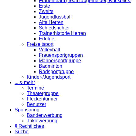
Frauenteam (Team abgemeldet; Rückblick)
Erste
Zweite
Jugendfussball
Alte Herren
Schiedsrichter
Trainerhistorie Herren
Erfolge
Freizeitsport
Volleyball
Frauensportgruppen
Männersportgruppe
Badminton
Radsportgruppe
Kinder-/Jugendsport
... & mehr
Termine
Theatergruppe
Fleckenturnier
Benutzer
Sponsoring
Bandenwerbung
Trikotwerbung
§ Rechtliches
Suche