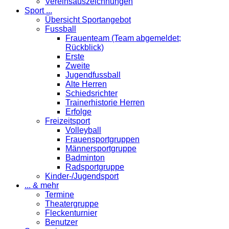
Vereinsauszeichnungen
Sport ...
Übersicht Sportangebot
Fussball
Frauenteam (Team abgemeldet;
Rückblick)
Erste
Zweite
Jugendfussball
Alte Herren
Schiedsrichter
Trainerhistorie Herren
Erfolge
Freizeitsport
Volleyball
Frauensportgruppen
Männersportgruppe
Badminton
Radsportgruppe
Kinder-/Jugendsport
... & mehr
Termine
Theatergruppe
Fleckenturnier
Benutzer