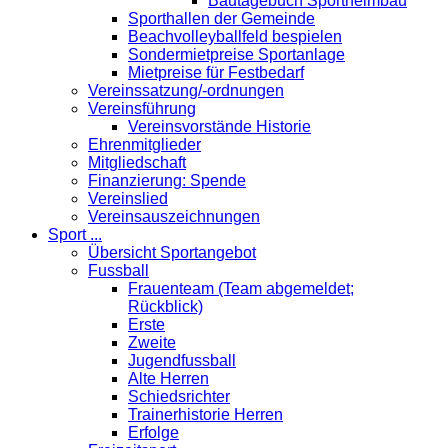
Bautagebuch Sportheimbau
Sporthallen der Gemeinde
Beachvolleyballfeld bespielen
Sondermietpreise Sportanlage
Mietpreise für Festbedarf
Vereinssatzung/-ordnungen
Vereinsführung
Vereinsvorstände Historie
Ehrenmitglieder
Mitgliedschaft
Finanzierung: Spende
Vereinslied
Vereinsauszeichnungen
Sport ...
Übersicht Sportangebot
Fussball
Frauenteam (Team abgemeldet;
Rückblick)
Erste
Zweite
Jugendfussball
Alte Herren
Schiedsrichter
Trainerhistorie Herren
Erfolge