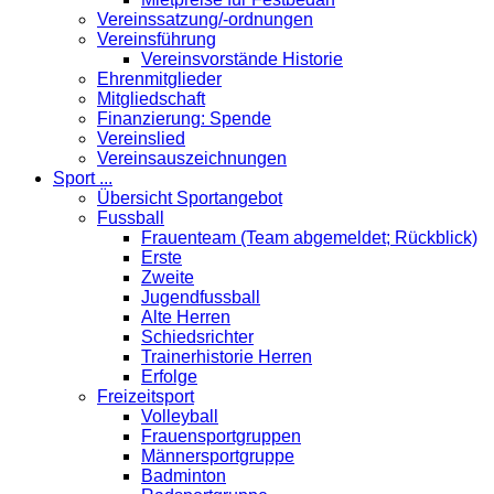
Vereinssatzung/-ordnungen
Vereinsführung
Vereinsvorstände Historie
Ehrenmitglieder
Mitgliedschaft
Finanzierung: Spende
Vereinslied
Vereinsauszeichnungen
Sport ...
Übersicht Sportangebot
Fussball
Frauenteam (Team abgemeldet; Rückblick)
Erste
Zweite
Jugendfussball
Alte Herren
Schiedsrichter
Trainerhistorie Herren
Erfolge
Freizeitsport
Volleyball
Frauensportgruppen
Männersportgruppe
Badminton