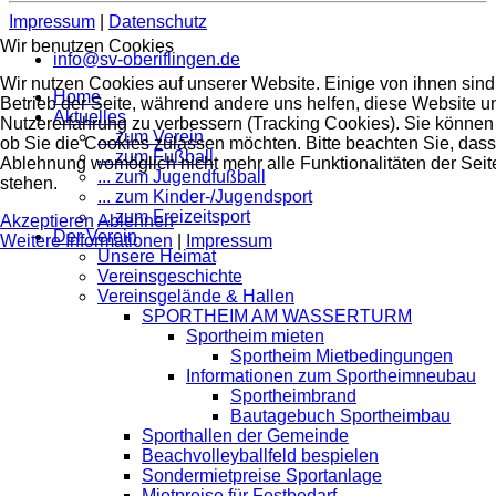
Impressum
|
Datenschutz
Wir benutzen Cookies
info@sv-oberiflingen.de
Wir nutzen Cookies auf unserer Website. Einige von ihnen sind 
Home
Betrieb der Seite, während andere uns helfen, diese Website u
Aktuelles
Nutzererfahrung zu verbessern (Tracking Cookies). Sie können 
... zum Verein
ob Sie die Cookies zulassen möchten. Bitte beachten Sie, dass
... zum Fußball
Ablehnung womöglich nicht mehr alle Funktionalitäten der Seit
... zum Jugendfußball
stehen.
... zum Kinder-/Jugendsport
... zum Freizeitsport
Akzeptieren
Ablehnen
Der Verein
Weitere Informationen
|
Impressum
Unsere Heimat
Vereinsgeschichte
Vereinsgelände & Hallen
SPORTHEIM AM WASSERTURM
Sportheim mieten
Sportheim Mietbedingungen
Informationen zum Sportheimneubau
Sportheimbrand
Bautagebuch Sportheimbau
Sporthallen der Gemeinde
Beachvolleyballfeld bespielen
Sondermietpreise Sportanlage
Mietpreise für Festbedarf