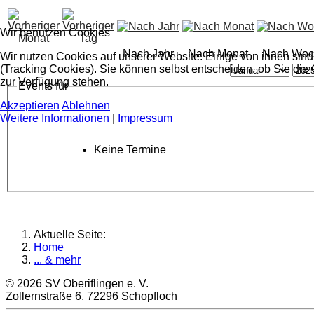
Wir benutzen Cookies
Nach Jahr
Nach Monat
Nach Woc
Wir nutzen Cookies auf unserer Website. Einige von ihnen sind
(Tracking Cookies). Sie können selbst entscheiden, ob Sie die
zur Verfügung stehen.
Events für
Akzeptieren
Ablehnen
Weitere Informationen
|
Impressum
Keine Termine
Aktuelle Seite:
Home
... & mehr
© 2026 SV Oberiflingen e. V.
Zollernstraße 6, 72296 Schopfloch