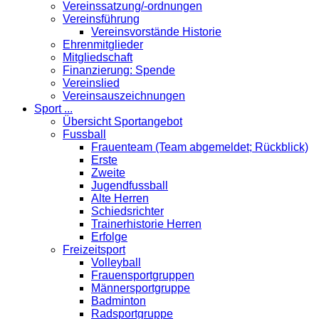
Vereinssatzung/-ordnungen
Vereinsführung
Vereinsvorstände Historie
Ehrenmitglieder
Mitgliedschaft
Finanzierung: Spende
Vereinslied
Vereinsauszeichnungen
Sport ...
Übersicht Sportangebot
Fussball
Frauenteam (Team abgemeldet; Rückblick)
Erste
Zweite
Jugendfussball
Alte Herren
Schiedsrichter
Trainerhistorie Herren
Erfolge
Freizeitsport
Volleyball
Frauensportgruppen
Männersportgruppe
Badminton
Radsportgruppe