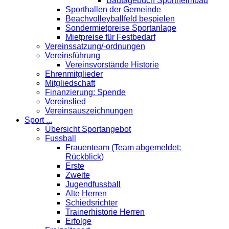
Bautagebuch Sportheimbau
Sporthallen der Gemeinde
Beachvolleyballfeld bespielen
Sondermietpreise Sportanlage
Mietpreise für Festbedarf
Vereinssatzung/-ordnungen
Vereinsführung
Vereinsvorstände Historie
Ehrenmitglieder
Mitgliedschaft
Finanzierung: Spende
Vereinslied
Vereinsauszeichnungen
Sport ...
Übersicht Sportangebot
Fussball
Frauenteam (Team abgemeldet;
Rückblick)
Erste
Zweite
Jugendfussball
Alte Herren
Schiedsrichter
Trainerhistorie Herren
Erfolge