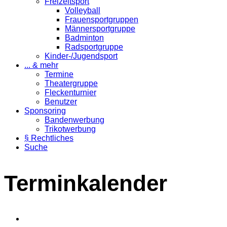
Freizeitsport
Volleyball
Frauensportgruppen
Männersportgruppe
Badminton
Radsportgruppe
Kinder-/Jugendsport
... & mehr
Termine
Theatergruppe
Fleckenturnier
Benutzer
Sponsoring
Bandenwerbung
Trikotwerbung
§ Rechtliches
Suche
Terminkalender